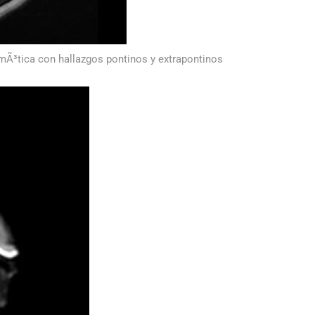
mÃ³tica con hallazgos pontinos y extrapontinos