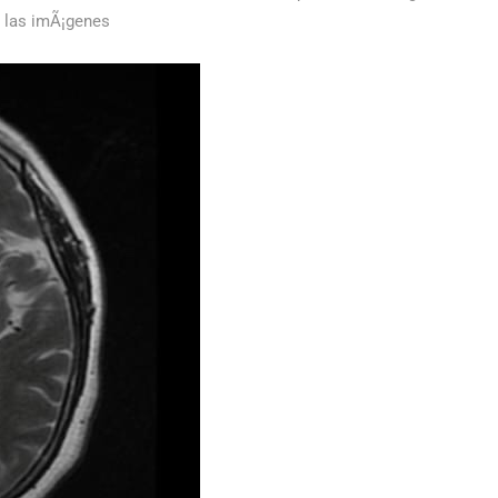
 las imÃ¡genes