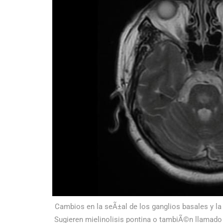
Cambios en la seÃ±al de los ganglios basales y la 
Sugieren mielinolisis pontina o tambiÃ©n llamado