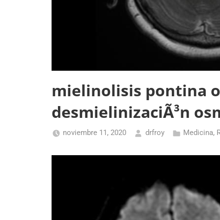
mielinolisis pontina 
desmielinizaciÃ³n os
noviembre 11, 2020
drfroy
Medicina
,