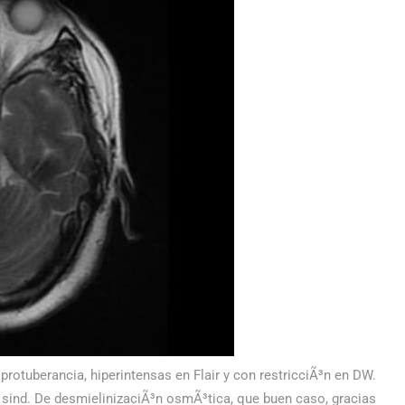
protuberancia, hiperintensas en Flair y con restricciÃ³n en DW.
 sind. De desmielinizaciÃ³n osmÃ³tica, que buen caso, gracias