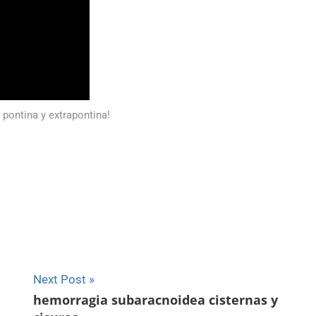
 pontina y extrapontina!
Next Post
hemorragia subaracnoidea cisternas y