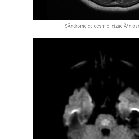
SÃ­ndrome de desmielinizaciÃ³n os