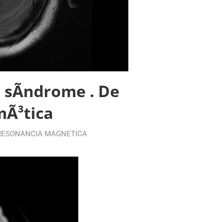
o sÃ­ndrome . De
mÃ³tica
RESONANCIA MAGNETICA