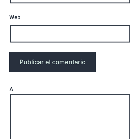
Web
Δ