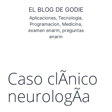
Saltar
EL BLOG DE GODIE
al
Aplicaciones, Tecnologia,
contenido
Programacion, Medicina,
examen enarm, preguntas
enarm
Caso clÃ­nico
neurologÃ­a