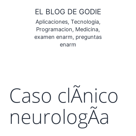
Saltar
EL BLOG DE GODIE
al
Aplicaciones, Tecnologia,
contenido
Programacion, Medicina,
examen enarm, preguntas
enarm
Caso clÃ­nico
neurologÃ­a