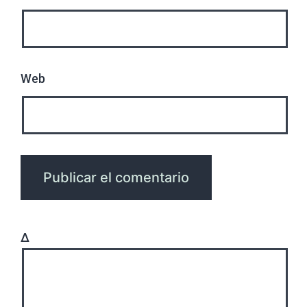
Web
Δ