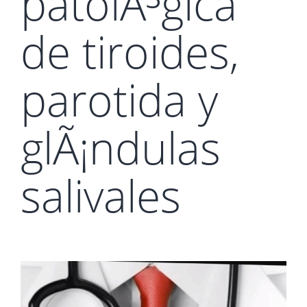
patolÃ³gica
de tiroides,
parotida y
glÃ¡ndulas
salivales