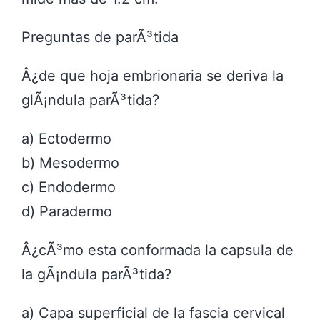
Preguntas de parÃ³tida
Â¿de que hoja embrionaria se deriva la
glÃ¡ndula parÃ³tida?
a) Ectodermo
b) Mesodermo
c) Endodermo
d) Paradermo
Â¿cÃ³mo esta conformada la capsula de
la gÃ¡ndula parÃ³tida?
a) Capa superficial de la fascia cervical