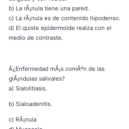
b) La rÃ¡nula tiene una pared.
c) La rÃ¡nula es de contenido hipodenso.
d) El quiste epidermoide realza con el
medio de contraste.
Â¿Enfermedad mÃ¡s comÃºn de las
glÃ¡ndulas salivales?
a) Sialolitiasis.
b) Sialoadenitis.
c) RÃ¡nula