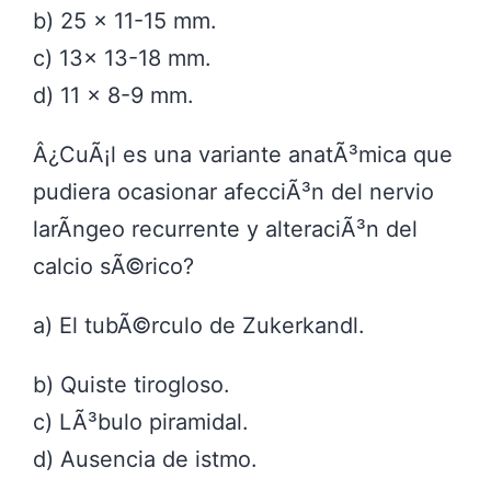
b) 25 x 11-15 mm.
c) 13x 13-18 mm.
d) 11 x 8-9 mm.
Â¿CuÃ¡l es una variante anatÃ³mica que
pudiera ocasionar afecciÃ³n del nervio
larÃ­ngeo recurrente y alteraciÃ³n del
calcio sÃ©rico?
a) El tubÃ©rculo de Zukerkandl.
b) Quiste tirogloso.
c) LÃ³bulo piramidal.
d) Ausencia de istmo.