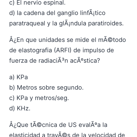
c) El nervio espinal.
d) la cadena del ganglio linfÃ¡tico
paratraqueal y la glÃ¡ndula paratiroides.
Â¿En que unidades se mide el mÃ©todo
de elastografia (ARFI) de impulso de
fuerza de radiaciÃ³n acÃºstica?
a) KPa
b) Metros sobre segundo.
c) KPa y metros/seg.
d) KHz.
Â¿Que tÃ©cnica de US evalÃºa la
elasticidad a travÃ©s de la velocidad de