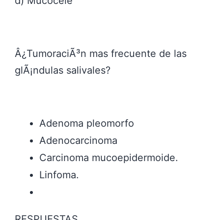
d) Mucocele
Â¿TumoraciÃ³n mas frecuente de las
glÃ¡ndulas salivales?
Adenoma pleomorfo
Adenocarcinoma
Carcinoma mucoepidermoide.
Linfoma.
RESPUESTAS