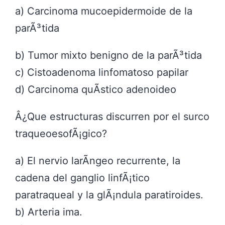
a) Carcinoma mucoepidermoide de la
parÃ³tida
b) Tumor mixto benigno de la parÃ³tida
c) Cistoadenoma linfomatoso papilar
d) Carcinoma quÃ­stico adenoideo
Â¿Que estructuras discurren por el surco
traqueoesofÃ¡gico?
a) El nervio larÃ­ngeo recurrente, la
cadena del ganglio linfÃ¡tico
paratraqueal y la glÃ¡ndula paratiroides.
b) Arteria ima.