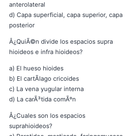
anterolateral
d) Capa superficial, capa superior, capa
posterior
Â¿QuiÃ©n divide los espacios supra
hioideos e infra hioideos?
a) El hueso hioides
b) El cartÃ­lago cricoides
c) La vena yugular interna
d) La carÃ³tida comÃºn
Â¿Cuales son los espacios
suprahioideos?