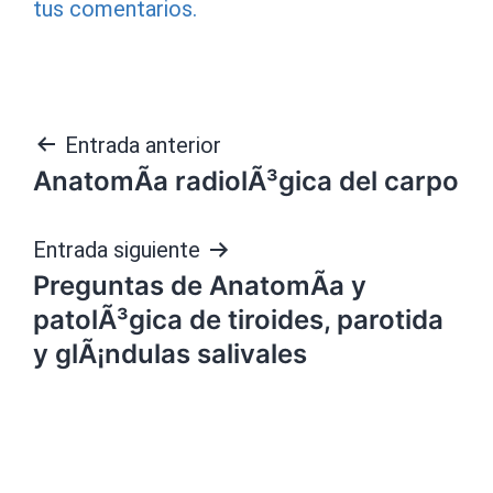
tus comentarios.
Navegación
Entrada anterior
AnatomÃ­a radiolÃ³gica del carpo
de
entradas
Entrada siguiente
Preguntas de AnatomÃ­a y
patolÃ³gica de tiroides, parotida
y glÃ¡ndulas salivales