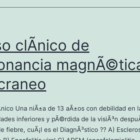
D
E
N
O
o clÃ­nico de
R
M
onancia magnÃ©tic
A
craneo
O
F
I
­nico Una niÃ±a de 13 aÃ±os con debilidad en l
C
ades inferiores y pÃ©rdida de la visiÃ³n desp
I
de fiebre, cuÃ¡l es el DiagnÃ³stico ?? A) Esclero
A