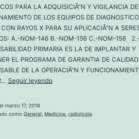
OS PARA LA ADQUISICIÃ“N Y VIGILANCIA DE
NAMIENTO DE LOS EQUIPOS DE DIAGNOSTICO
 CON RAYOS X PARA SU APLICACIÃ“N A SERE
S: A.-NOM-146 B.-NOM-156 C.-NOM-158 2.
ABILIDAD PRIMARIA ES LA DE IMPLANTAR Y
ER EL PROGRAMA DE GARANTIA DE CALIDAD:
SABLE DE LA OPERACIÃ“N Y FUNCIONAMIENTO
E
R…
Seguir leyendo
X
A
el
marzo 17, 2018
M
zado como
General
,
Medicina
,
radiologia
E
N