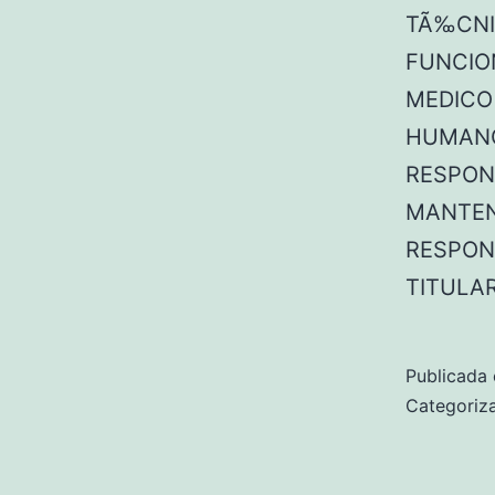
TÃ‰CNIC
FUNCIO
MEDICO
HUMANO
RESPONS
MANTEN
RESPON
TITULA
Publicada 
Categori