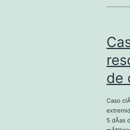
Cas
res
de 
Caso clÃ
extremid
5 dÃ­as 