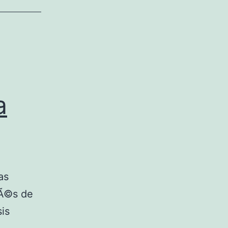
a
as
uÃ©s de
sis