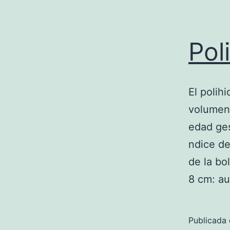
Pol
El polih
volumen 
edad ge
ndice de
de la bo
8 cm: 
Publicada 