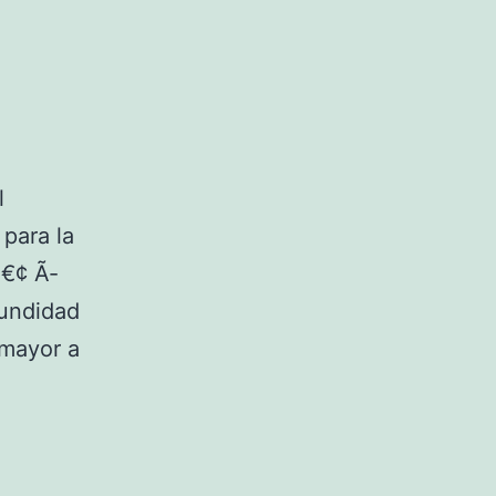
l
para la
€¢ Ã­
fundidad
 mayor a