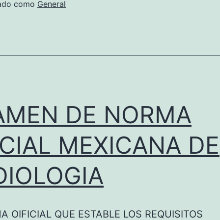
i
zado como
General
h
i
d
r
a
m
AMEN DE NORMA
n
i
ICIAL MEXICANA DE
o
DIOLOGIA
s
A OIFICIAL QUE ESTABLE LOS REQUISITOS