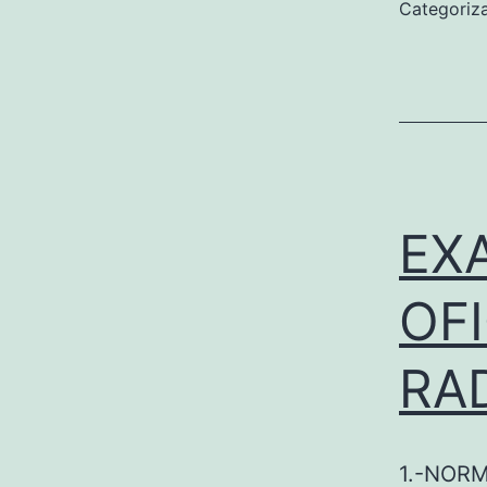
Categori
EX
OF
RA
1.-NORM