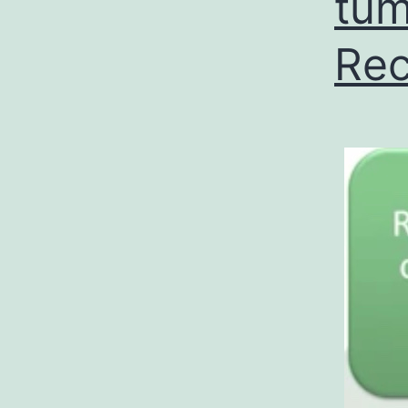
tum
Rec