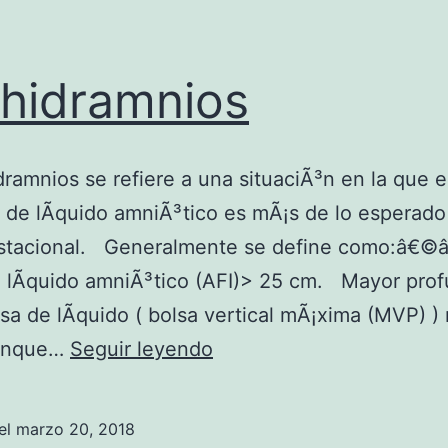
ihidramnios
idramnios se refiere a una situaciÃ³n en la que e
de lÃ­quido amniÃ³tico es mÃ¡s de lo esperado 
stacional. Generalmente se define como:â€©â
 lÃ­quido amniÃ³tico (AFI)> 25 cm. Mayor pro
lsa de lÃ­quido ( bolsa vertical mÃ¡xima (MVP) )
P
aunque…
Seguir leyendo
o
l
el
marzo 20, 2018