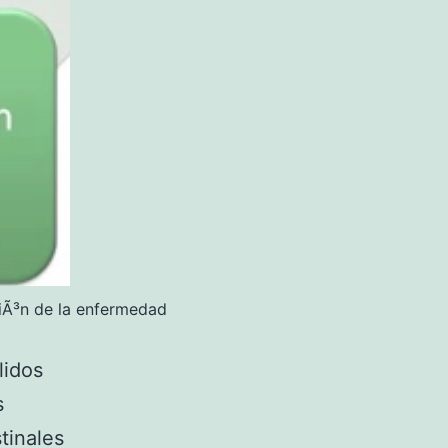
siÃ³n de la enfermedad
lidos
s
tinales