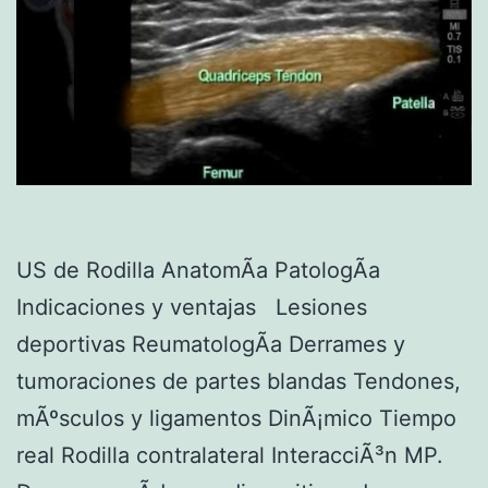
US de Rodilla AnatomÃ­a PatologÃ­a
Indicaciones y ventajas Lesiones
deportivas ReumatologÃ­a Derrames y
tumoraciones de partes blandas Tendones,
mÃºsculos y ligamentos DinÃ¡mico Tiempo
real Rodilla contralateral InteracciÃ³n MP.