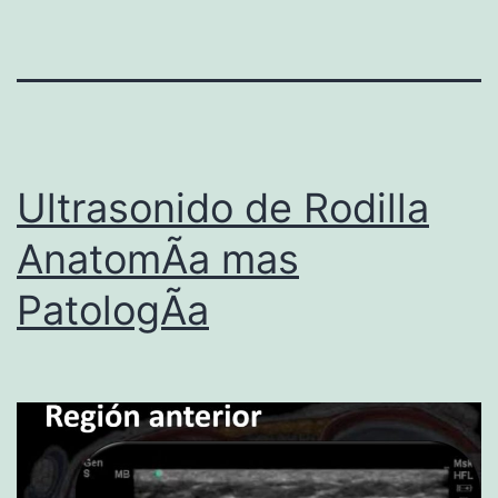
Ultrasonido de Rodilla
AnatomÃ­a mas
PatologÃ­a