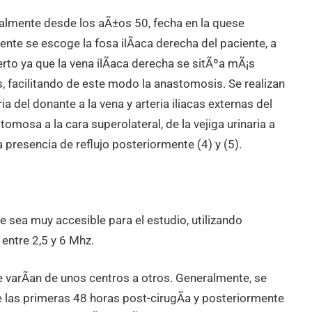
almente desde los aÃ±os 50, fecha en la quese
nte se escoge la fosa ilÃ­aca derecha del paciente, a
njerto ya que la vena ilÃ­aca derecha se sitÃºa mÃ¡s
is, facilitando de este modo la anastomosis. Se realizan
a del donante a la vena y arteria iliacas externas del
mosa a la cara superolateral, de la vejiga urinaria a
 presencia de reflujo posteriormente (4) y (5).
ue sea muy accesible para el estudio, utilizando
entre 2,5 y 6 Mhz.
varÃ­an de unos centros a otros. Generalmente, se
e las primeras 48 horas post-cirugÃ­a y posteriormente