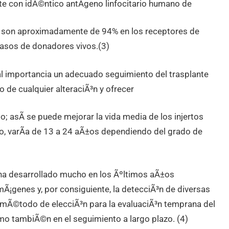
nte con idÃ©ntico antÃ­geno linfocitario humano de
o son aproximadamente de 94% en los receptores de
casos de donadores vivos.(3)
tal importancia un adecuado seguimiento del trasplante
 de cualquier alteraciÃ³n y ofrecer
; asÃ­ se puede mejorar la vida media de los injertos
do, varÃ­a de 13 a 24 aÃ±os dependiendo del grado de
 ha desarrollado mucho en los Ãºltimos aÃ±os
Ã¡genes y, por consiguiente, la detecciÃ³n de diversas
 mÃ©todo de elecciÃ³n para la evaluaciÃ³n temprana del
omo tambiÃ©n en el seguimiento a largo plazo. (4)