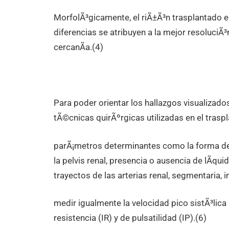
MorfolÃ³gicamente, el riÃ±Ã³n trasplantado es
diferencias se atribuyen a la mejor resoluciÃ
cercanÃ­a.(4)
Para poder orientar los hallazgos visualizado
tÃ©cnicas quirÃºrgicas utilizadas en el traspl
parÃ¡metros determinantes como la forma del i
la pelvis renal, presencia o ausencia de lÃ­qu
trayectos de las arterias renal, segmentaria, i
medir igualmente la velocidad pico sistÃ³lica m
resistencia (IR) y de pulsatilidad (IP).(6)