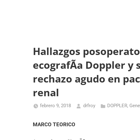
Hallazgos posoperato
ecografÃ­a Doppler y 
rechazo agudo en pac
renal
febrero 9, 2018
drfroy
DOPPLER
,
Gene
MARCO TEORICO