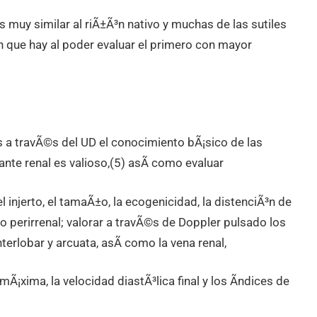
 muy similar al riÃ±Ã³n nativo y muchas de las sutiles
³n que hay al poder evaluar el primero con mayor
s a travÃ©s del UD el conocimiento bÃ¡sico de las
ante renal es valioso,(5) asÃ­ como evaluar
njerto, el tamaÃ±o, la ecogenicidad, la distenciÃ³n de
ido perirrenal; valorar a travÃ©s de Doppler pulsado los
nterlobar y arcuata, asÃ­ como la vena renal,
Ã¡xima, la velocidad diastÃ³lica final y los Ã­ndices de