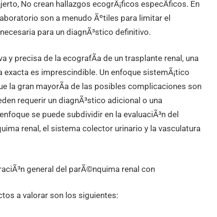
jerto, No crean hallazgos ecogrÃ¡ficos especÃ­ficos. En
laboratorio son a menudo Ãºtiles para limitar el
 necesaria para un diagnÃ³stico definitivo.
va y precisa de la ecografÃ­a de un trasplante renal, una
 exacta es imprescindible. Un enfoque sistemÃ¡tico
ue la gran mayorÃ­a de las posibles complicaciones son
den requerir un diagnÃ³stico adicional o una
 enfoque se puede subdividir en la evaluaciÃ³n del
uima renal, el sistema colector urinario y la vasculatura
oraciÃ³n general del parÃ©nquima renal con
ctos a valorar son los siguientes: