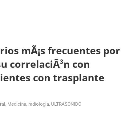
rios mÃ¡s frecuentes por
su correlaciÃ³n con
ientes con trasplante
ral
,
Medicina
,
radiologia
,
ULTRASONIDO