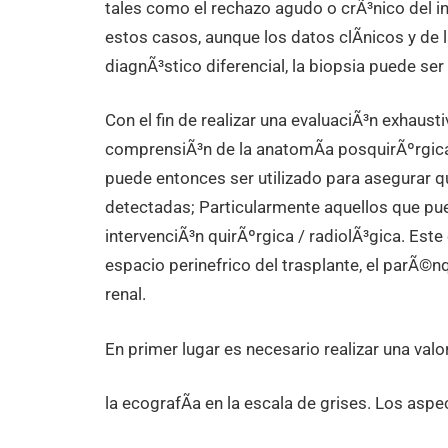
tales como el rechazo agudo o crÃ³nico del in
estos casos, aunque los datos clÃ­nicos y de 
diagnÃ³stico diferencial, la biopsia puede ser
Con el fin de realizar una evaluaciÃ³n exhausti
comprensiÃ³n de la anatomÃ­a posquirÃºrgica
puede entonces ser utilizado para asegurar q
detectadas; Particularmente aquellos que pue
intervenciÃ³n quirÃºrgica / radiolÃ³gica. Este
espacio perinefrico del trasplante, el parÃ©nq
renal.
En primer lugar es necesario realizar una val
la ecografÃ­a en la escala de grises. Los aspe