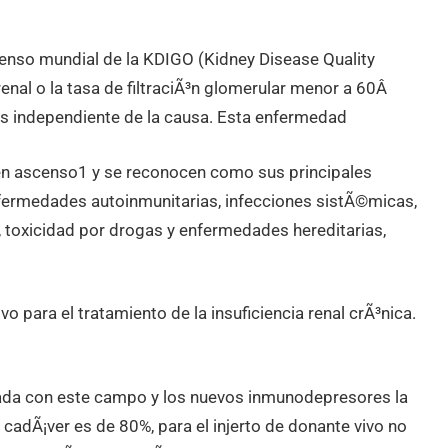
nsenso mundial de la KDIGO (Kidney Disease Quality
enal o la tasa de filtraciÃ³n glomerular menor a 60Â
 independiente de la causa. Esta enfermedad
 en ascenso1 y se reconocen como sus principales
enfermedades autoinmunitarias, infecciones sistÃ©micas,
ria, toxicidad por drogas y enfermedades hereditarias,
o para el tratamiento de la insuficiencia renal crÃ³nica.
nada con este campo y los nuevos inmunodepresores la
 cadÃ¡ver es de 80%, para el injerto de donante vivo no