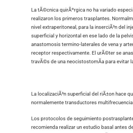
La tÃ©cnica quirÃºrgica no ha variado especi
realizaron los primeros trasplantes. Normalme
nivel extraperitoneal, para la inserciÃ³n del i
superficial y horizontal en ese lado de la pelv
anastomosis termino-laterales de vena y arteri
receptor respectivamente. El urÃ©ter se anasto
travÃ©s de una neocistostomÃ­a para evitar la
La localizaciÃ³n superficial del riÃ±on hace q
normalemente transductores multifrecuencia 
Los protocolos de seguimiento postrasplante 
recomienda realizar un estudio basal antes d