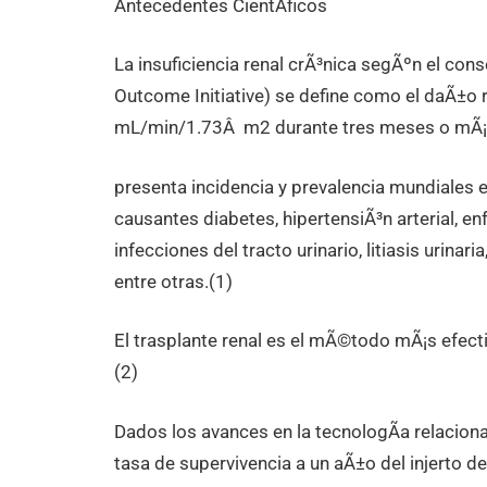
Antecedentes CientÃ­ficos
La insuficiencia renal crÃ³nica segÃºn el co
Outcome Initiative) se define como el daÃ±o r
mL/min/1.73Â m2 durante tres meses o mÃ¡s
presenta incidencia y prevalencia mundiales
causantes diabetes, hipertensiÃ³n arterial, 
infecciones del tracto urinario, litiasis urina
entre otras.(1)
El trasplante renal es el mÃ©todo mÃ¡s efectiv
(2)
Dados los avances en la tecnologÃ­a relacio
tasa de supervivencia a un aÃ±o del injerto de