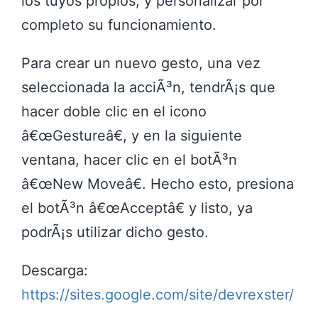
los tuyos propios, y personalizar por
completo su funcionamiento.
Para crear un nuevo gesto, una vez
seleccionada la acciÃ³n, tendrÃ¡s que
hacer doble clic en el icono
â€œGestureâ€, y en la siguiente
ventana, hacer clic en el botÃ³n
â€œNew Moveâ€. Hecho esto, presiona
el botÃ³n â€œAcceptâ€ y listo, ya
podrÃ¡s utilizar dicho gesto.
Descarga:
https://sites.google.com/site/devrexster/