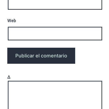
Web
Δ