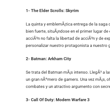
1- The Elder Scrolls: Skyrim
La quinta y emblemÃ¡tica entrega de la saga 
bien fuerte, situÃ¡ndose en el primer lugar de 
acciÃ³n no falta la libertad de acciÃ³n y de ex
personalizar nuestro protagonista a nuestro 
2- Batman: Arkham City
Se trata del Batman mÃ¡s intenso. LlegÃ³ a l
un gran nÃºmero de gamers. Una vez mÃ¡s, of
combates y un atractivo argumento con secre
3- Call Of Duty: Modern Warfare 3