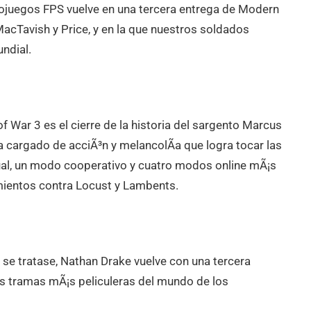
eojuegos FPS vuelve en una tercera entrega de Modern
MacTavish y Price, y en la que nuestros soldados
undial.
 War 3 es el cierre de la historia del sargento Marcus
a cargado de acciÃ³n y melancolÃ­a que logra tocar las
ual, un modo cooperativo y cuatro modos online mÃ¡s
mientos contra Locust y Lambents.
n se tratase, Nathan Drake vuelve con una tercera
las tramas mÃ¡s peliculeras del mundo de los