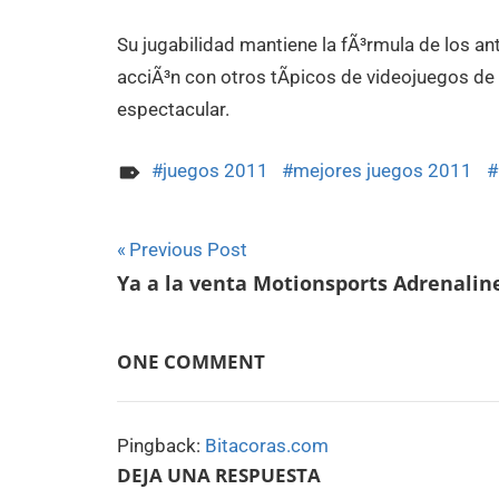
Su jugabilidad mantiene la fÃ³rmula de los an
acciÃ³n con otros tÃ­picos de videojuegos de 
espectacular.
juegos 2011
mejores juegos 2011
Navegación
Previous Post
Ya a la venta Motionsports Adrenalin
de
entradas
ONE COMMENT
Pingback:
Bitacoras.com
DEJA UNA RESPUESTA