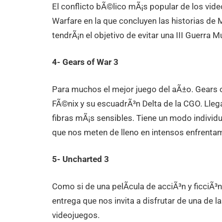
El conflicto bÃ©lico mÃ¡s popular de los vid
Warfare en la que concluyen las historias de 
tendrÃ¡n el objetivo de evitar una III Guerra M
4- Gears of War 3
Para muchos el mejor juego del aÃ±o. Gears of
FÃ©nix y su escuadrÃ³n Delta de la CGO. Lleg
fibras mÃ¡s sensibles. Tiene un modo individ
que nos meten de lleno en intensos enfrenta
5- Uncharted 3
Como si de una pelÃ­cula de acciÃ³n y ficciÃ³
entrega que nos invita a disfrutar de una de 
videojuegos.