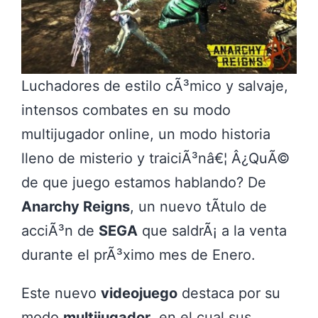
Luchadores de estilo cÃ³mico y salvaje,
intensos combates en su modo
multijugador online, un modo historia
lleno de misterio y traiciÃ³nâ€¦ Â¿QuÃ©
de que juego estamos hablando? De
Anarchy Reigns
, un nuevo tÃ­tulo de
acciÃ³n de
SEGA
que saldrÃ¡ a la venta
durante el prÃ³ximo mes de Enero.
Este nuevo
videojuego
destaca por su
modo
multijugador
, en el cual sus