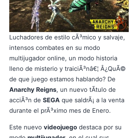
Luchadores de estilo cÃ³mico y salvaje,
intensos combates en su modo
multijugador online, un modo historia
lleno de misterio y traiciÃ³nâ€¦ Â¿QuÃ©
de que juego estamos hablando? De
Anarchy Reigns
, un nuevo tÃ­tulo de
acciÃ³n de
SEGA
que saldrÃ¡ a la venta
durante el prÃ³ximo mes de Enero.
Este nuevo
videojuego
destaca por su
modo
multijugador
, en el cual sus