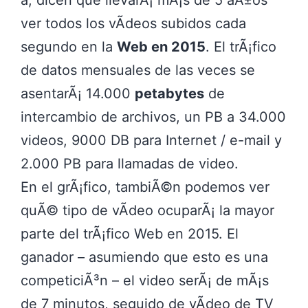
a, dicen que llevarÃ¡ mÃ¡s de 5 aÃ±os
ver todos los vÃ­deos subidos cada
segundo en la
Web en 2015
. El trÃ¡fico
de datos mensuales de las veces se
asentarÃ¡ 14.000
petabytes
de
intercambio de archivos, un PB a 34.000
videos, 9000 DB para Internet / e-mail y
2.000 PB para llamadas de video.
En el grÃ¡fico, tambiÃ©n podemos ver
quÃ© tipo de vÃ­deo ocuparÃ¡ la mayor
parte del trÃ¡fico Web en 2015. El
ganador – asumiendo que esto es una
competiciÃ³n – el video serÃ¡ de mÃ¡s
de 7 minutos, seguido de vÃ­deo de TV