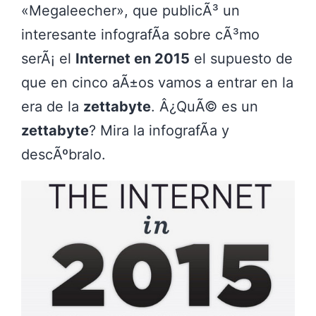
«Megaleecher», que publicÃ³ un
interesante infografÃ­a sobre cÃ³mo
serÃ¡ el
Internet en 2015
el supuesto de
que en cinco aÃ±os vamos a entrar en la
era de la
zettabyte
. Â¿QuÃ© es un
zettabyte
? Mira la infografÃ­a y
descÃºbralo.