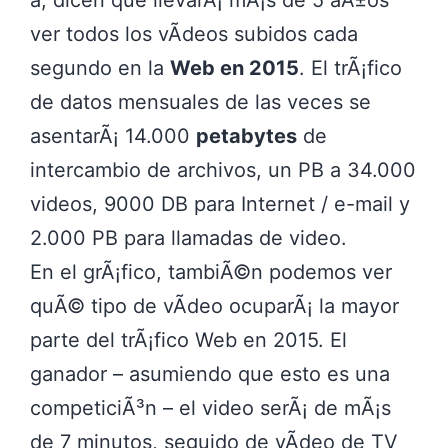
a, dicen que llevarÃ¡ mÃ¡s de 5 aÃ±os
ver todos los vÃ­deos subidos cada
segundo en la
Web en 2015
. El trÃ¡fico
de datos mensuales de las veces se
asentarÃ¡ 14.000
petabytes
de
intercambio de archivos, un PB a 34.000
videos, 9000 DB para Internet / e-mail y
2.000 PB para llamadas de video.
En el grÃ¡fico, tambiÃ©n podemos ver
quÃ© tipo de vÃ­deo ocuparÃ¡ la mayor
parte del trÃ¡fico Web en 2015. El
ganador – asumiendo que esto es una
competiciÃ³n – el video serÃ¡ de mÃ¡s
de 7 minutos, seguido de vÃ­deo de TV