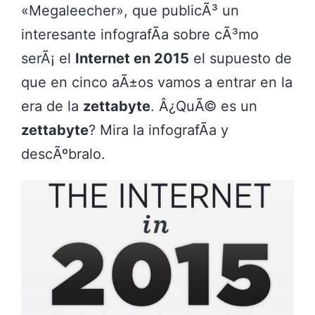
«Megaleecher», que publicÃ³ un
interesante infografÃ­a sobre cÃ³mo
serÃ¡ el
Internet en 2015
el supuesto de
que en cinco aÃ±os vamos a entrar en la
era de la
zettabyte
. Â¿QuÃ© es un
zettabyte
? Mira la infografÃ­a y
descÃºbralo.