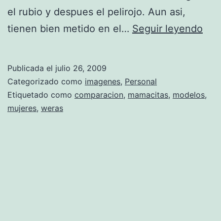
el rubio y despues el pelirojo. Aun asi,
W
tienen bien metido en el…
Seguir leyendo
e
r
Publicada el
julio 26, 2009
a
Categorizado como
imagenes
,
Personal
s
Etiquetado como
comparacion
,
mamacitas
,
modelos
,
mujeres
,
weras
m
a
m
a
c
i
t