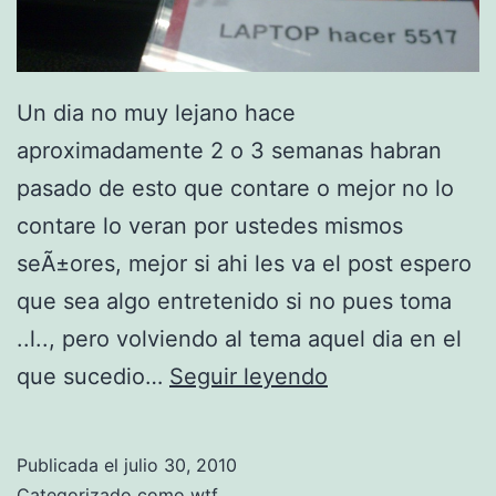
Un dia no muy lejano hace
aproximadamente 2 o 3 semanas habran
pasado de esto que contare o mejor no lo
contare lo veran por ustedes mismos
seÃ±ores, mejor si ahi les va el post espero
que sea algo entretenido si no pues toma
..l.., pero volviendo al tema aquel dia en el
N
que sucedio…
Seguir leyendo
i
v
Publicada el
julio 30, 2010
i
Categorizado como
wtf