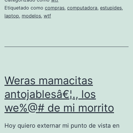
e
Etiquetado como
compras
,
computadora
,
estupides
,
laptop
,
modelos
,
wtf
n
d
o
l
e
a
Weras mamacitas
t
i
antojablesâ€¦., los
n
we%@# de mi morrito
a
n
Hoy quiero externar mi punto de vista en