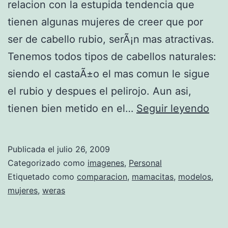
relacion con la estupida tendencia que
tienen algunas mujeres de creer que por
ser de cabello rubio, serÃ¡n mas atractivas.
Tenemos todos tipos de cabellos naturales:
siendo el castaÃ±o el mas comun le sigue
el rubio y despues el pelirojo. Aun asi,
W
tienen bien metido en el…
Seguir leyendo
e
r
Publicada el
julio 26, 2009
a
Categorizado como
imagenes
,
Personal
s
Etiquetado como
comparacion
,
mamacitas
,
modelos
,
mujeres
,
weras
m
a