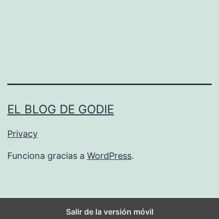
m
a
c
i
t
a
s
EL BLOG DE GODIE
a
n
Privacy
t
Funciona gracias a
WordPress
.
o
j
a
Salir de la versión móvil
b