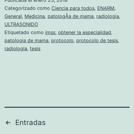
Publicada el
enero 23, 2018
s
Categorizado como
Ciencia para todos
,
ENARM
,
i
General
,
Medicina
,
patologÃ­a de mama
,
radiologia
,
ULTRASONIDO
b
Etiquetado como
imss
,
obtener la especialidad
,
i
patologia de mama
,
protocolo
,
protocolo de tesis
,
l
radiologia
,
tesis
i
d
a
d
y
E
s
Paginación
Entradas
p