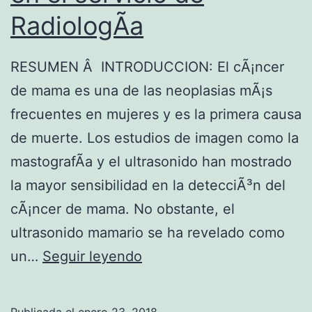
RadiologÃ­a
RESUMEN Â INTRODUCCION: El cÃ¡ncer
de mama es una de las neoplasias mÃ¡s
frecuentes en mujeres y es la primera causa
de muerte. Los estudios de imagen como la
mastografÃ­a y el ultrasonido han mostrado
la mayor sensibilidad en la detecciÃ³n del
cÃ¡ncer de mama. No obstante, el
ultrasonido mamario se ha revelado como
S
un…
Seguir leyendo
e
n