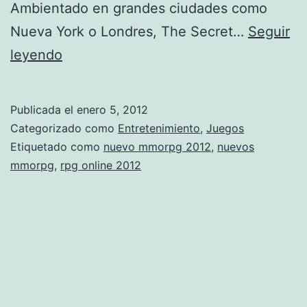
Ambientado en grandes ciudades como
Nueva York o Londres, The Secret…
Seguir
T
leyendo
h
e
Publicada el
enero 5, 2012
S
Categorizado como
Entretenimiento
,
Juegos
e
Etiquetado como
nuevo mmorpg 2012
,
nuevos
mmorpg
,
rpg online 2012
c
r
e
t
W
o