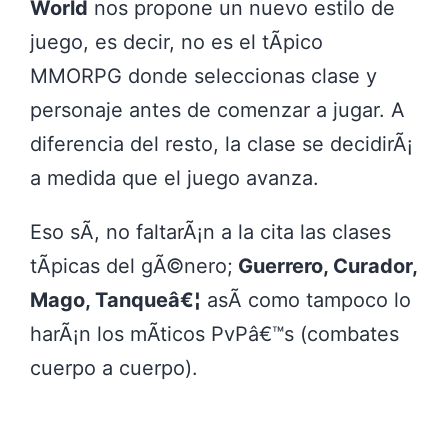
World
nos propone un nuevo estilo de
juego, es decir, no es el tÃ­pico
MMORPG donde seleccionas clase y
personaje antes de comenzar a jugar. A
diferencia del resto, la clase se decidirÃ¡
a medida que el juego avanza.
Eso sÃ­, no faltarÃ¡n a la cita las clases
tÃ­picas del gÃ©nero;
Guerrero, Curador,
Mago, Tanqueâ€¦
asÃ­ como tampoco lo
harÃ¡n los mÃ­ticos PvPâ€™s (combates
cuerpo a cuerpo).