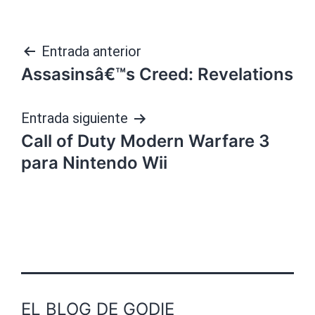
Navegación
Entrada anterior
Assasinsâ€™s Creed: Revelations
de
entradas
Entrada siguiente
Call of Duty Modern Warfare 3
para Nintendo Wii
EL BLOG DE GODIE