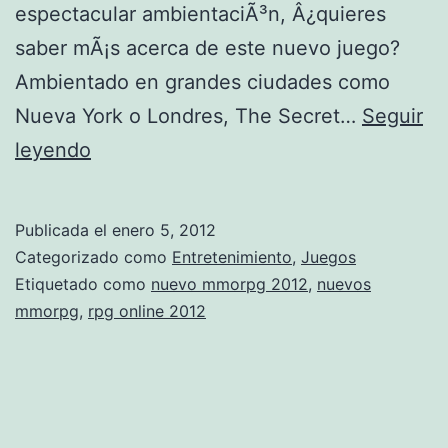
espectacular ambientaciÃ³n, Â¿quieres
saber mÃ¡s acerca de este nuevo juego?
Ambientado en grandes ciudades como
Nueva York o Londres, The Secret…
Seguir
T
leyendo
h
e
Publicada el
enero 5, 2012
S
Categorizado como
Entretenimiento
,
Juegos
e
Etiquetado como
nuevo mmorpg 2012
,
nuevos
mmorpg
,
rpg online 2012
c
r
e
t