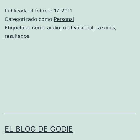
0
Publicada el
febrero 17, 2011
Categorizado como
Personal
0
Etiquetado como
audio
,
motivacional
,
razones
,
%
resultados
r
e
v
i
e
w
EL BLOG DE GODIE