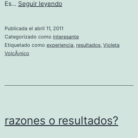
V
Es…
Seguir leyendo
i
o
Publicada el
abril 11, 2011
l
Categorizado como
interesante
e
Etiquetado como
experiencia
,
resultados
,
Violeta
VolcÃ¡nico
t
a
V
o
l
c
razones o resultados?
Ã
¡