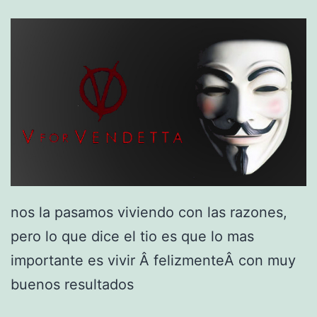
n
i
c
o
d
e
g
a
r
nos la pasamos viviendo con las razones,
n
pero lo que dice el tio es que lo mas
i
importante es vivir Â felizmenteÂ con muy
e
buenos resultados
r
1