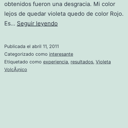
obtenidos fueron una desgracia. Mi color
lejos de quedar violeta quedo de color Rojo.
V
Es…
Seguir leyendo
i
o
Publicada el
abril 11, 2011
l
Categorizado como
interesante
e
Etiquetado como
experiencia
,
resultados
,
Violeta
VolcÃ¡nico
t
a
V
o
l
c