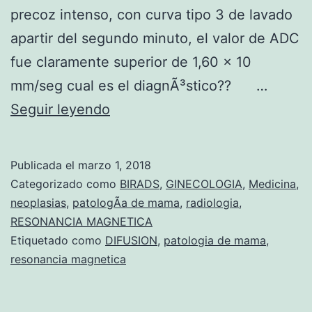
precoz intenso, con curva tipo 3 de lavado
apartir del segundo minuto, el valor de ADC
fue claramente superior de 1,60 x 10
mm/seg cual es el diagnÃ³stico?? …
C
Seguir leyendo
a
s
Publicada el
marzo 1, 2018
o
Categorizado como
BIRADS
,
GINECOLOGIA
,
Medicina
,
d
neoplasias
,
patologÃ­a de mama
,
radiologia
,
RESONANCIA MAGNETICA
e
Etiquetado como
DIFUSION
,
patologia de mama
,
p
resonancia magnetica
a
t