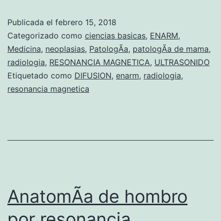
Publicada el
febrero 15, 2018
Categorizado como
ciencias basicas
,
ENARM
,
Medicina
,
neoplasias
,
PatologÃ­a
,
patologÃ­a de mama
,
radiologia
,
RESONANCIA MAGNETICA
,
ULTRASONIDO
Etiquetado como
DIFUSION
,
enarm
,
radiologia
,
resonancia magnetica
AnatomÃ­a de hombro
por resonancia