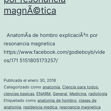
magnÃ©tica
AnatomÃ­a de hombro explicaciÃ³n por
resonancia magnetica
https://www.facebook.com/godieboyb/vide
os/171 5151805173257/
Publicada el
enero 30, 2018
Categorizado como
anatomia
,
Ciencia para todos
,
ciencias basicas
,
ENARM
,
General
,
Medicina
,
radiologia
Etiquetado como
anatomia de hombro
,
clases de
anatomia
,
residencia medica
,
resonancia magnetica