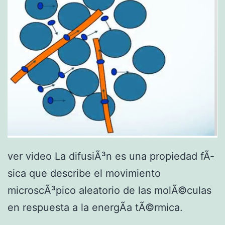
ver video La difusiÃ³n es una propiedad fÃ­
sica que describe el movimiento
microscÃ³pico aleatorio de las molÃ©culas
en respuesta a la energÃ­a tÃ©rmica.