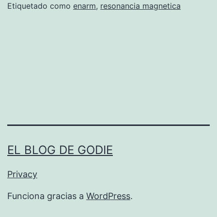
e
Etiquetado como
enarm
,
resonancia magnetica
n
c
i
a
s
d
e
r
EL BLOG DE GODIE
e
s
Privacy
o
Funciona gracias a
WordPress
.
n