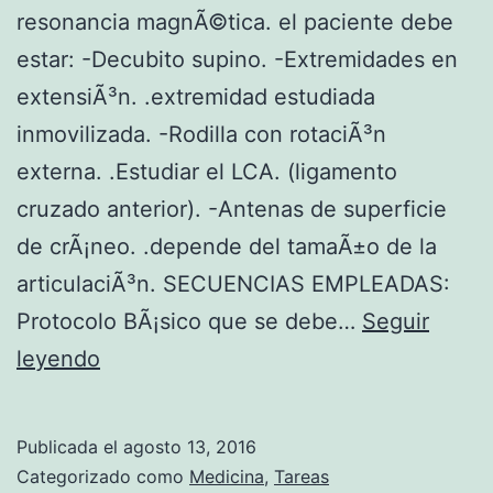
resonancia magnÃ©tica. el paciente debe
estar: -Decubito supino. -Extremidades en
extensiÃ³n. .extremidad estudiada
inmovilizada. -Rodilla con rotaciÃ³n
externa. .Estudiar el LCA. (ligamento
cruzado anterior). -Antenas de superficie
de crÃ¡neo. .depende del tamaÃ±o de la
articulaciÃ³n. SECUENCIAS EMPLEADAS:
Protocolo BÃ¡sico que se debe…
Seguir
s
leyendo
e
c
Publicada el
agosto 13, 2016
u
Categorizado como
Medicina
,
Tareas