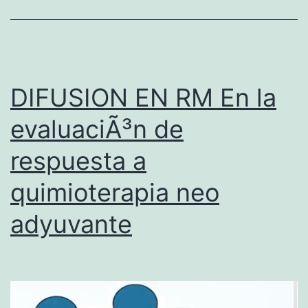
o
l
o
g
DIFUSION EN RM En la
Ã
evaluaciÃ³n de
­
a
respuesta a
d
quimioterapia neo
e
adyuvante
m
a
m
a