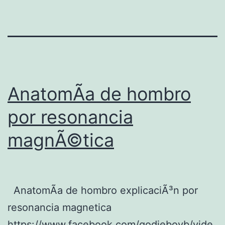
AnatomÃ­a de hombro
por resonancia
magnÃ©tica
AnatomÃ­a de hombro explicaciÃ³n por
resonancia magnetica
https://www.facebook.com/godieboyb/vide