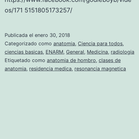
os/171 5151805173257/
Publicada el
enero 30, 2018
Categorizado como
anatomia
,
Ciencia para todos
,
ciencias basicas
,
ENARM
,
General
,
Medicina
,
radiologia
Etiquetado como
anatomia de hombro
,
clases de
anatomia
,
residencia medica
,
resonancia magnetica