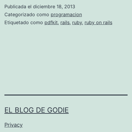
s
Publicada el
diciembre 18, 2013
t
Categorizado como
programacion
a
Etiquetado como
pdfkit
,
rails
,
ruby
,
ruby on rails
l
a
r
p
d
f
k
i
EL BLOG DE GODIE
t
r
Privacy