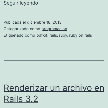
I
Seguir leyendo
n
s
Publicada el
diciembre 18, 2013
t
Categorizado como
programacion
a
Etiquetado como
pdfkit
,
rails
,
ruby
,
ruby on rails
l
a
r
p
d
f
Renderizar un archivo en
k
Rails 3.2
i