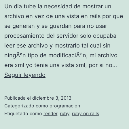
t
Un dia tube la necesidad de mostrar un
r
archivo en vez de una vista en rails por que
a
se generan y se guardan para no usar
i
procesamiento del servidor solo ocupaba
l
leer ese archivo y mostrarlo tal cual sin
s
ningÃºn tipo de modificaciÃ³n, mi archivo
e
era xml yo tenia una vista xml, por si no…
n
R
Seguir leyendo
u
e
b
n
Publicada el
diciembre 3, 2013
u
d
Categorizado como
programacion
n
e
Etiquetado como
render
,
ruby
,
ruby on rails
t
r
u