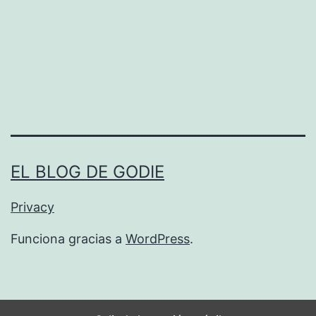
i
1
z
2
a
.
r
0
u
4
n
a
EL BLOG DE GODIE
r
c
Privacy
h
Funciona gracias a
WordPress
.
i
v
o