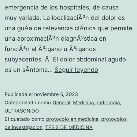
emergencia de los hospitales, de causa
muy variada. La localizaciÃ³n del dolor es
una guÃ­a de relevancia clÃ­nica que permite
una aproximaciÃ³n diagnÃ³stica en
funciÃ³n al Ã³rgano u Ã³rganos
subyacentes. Â El dolor abdominal agudo
C
es un sÃ­ntoma…
Seguir leyendo
O
R
Publicada el
noviembre 6, 2023
R
Categorizado como
General
,
Medicina
,
radiologia
,
E
ULTRASONIDO
Etiquetado como
protocolo en medicina
,
protocolos
L
de investigacion
,
TESIS DE MEDICINA
A