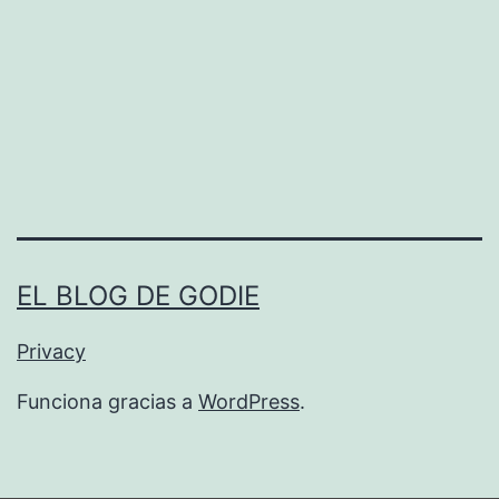
C
I
O
N
C
L
Ã
EL BLOG DE GODIE
N
Privacy
I
C
Funciona gracias a
WordPress
.
O
-