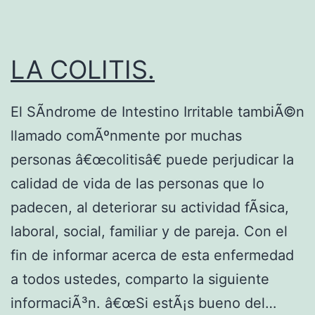
B
a
LA COLITIS.
r
t
El SÃ­ndrome de Intestino Irritable tambiÃ©n
.
llamado comÃºnmente por muchas
personas â€œcolitisâ€ puede perjudicar la
calidad de vida de las personas que lo
padecen, al deteriorar su actividad fÃ­sica,
laboral, social, familiar y de pareja. Con el
fin de informar acerca de esta enfermedad
a todos ustedes, comparto la siguiente
informaciÃ³n. â€œSi estÃ¡s bueno del…