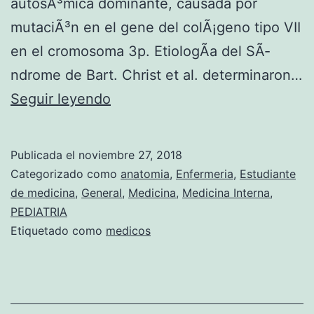
autosÃ³mica dominante, causada por
mutaciÃ³n en el gene del colÃ¡geno tipo VII
en el cromosoma 3p. EtiologÃ­a del SÃ­
ndrome de Bart. Christ et al. determinaron…
S
Seguir leyendo
i
n
Publicada el
noviembre 27, 2018
d
Categorizado como
anatomia
,
Enfermeria
,
Estudiante
r
de medicina
,
General
,
Medicina
,
Medicina Interna
,
PEDIATRIA
o
Etiquetado como
medicos
m
e
d
e