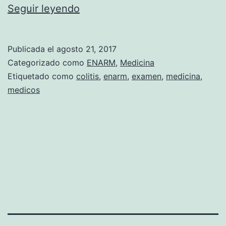
L
Seguir leyendo
A
C
Publicada el
agosto 21, 2017
O
Categorizado como
ENARM
,
Medicina
L
Etiquetado como
colitis
,
enarm
,
examen
,
medicina
,
medicos
I
T
I
S
.