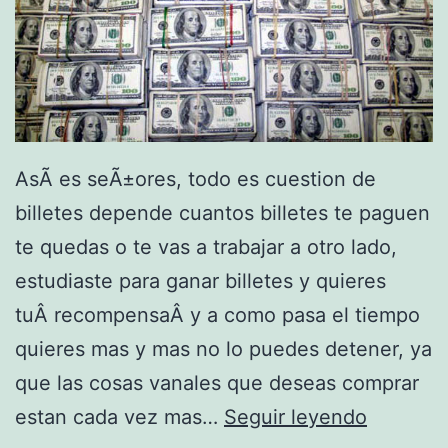
n
l
i
n
e
AsÃ­ es seÃ±ores, todo es cuestion de
billetes depende cuantos billetes te paguen
te quedas o te vas a trabajar a otro lado,
estudiaste para ganar billetes y quieres
tuÂ recompensaÂ y a como pasa el tiempo
quieres mas y mas no lo puedes detener, ya
que las cosas vanales que deseas comprar
T
estan cada vez mas…
Seguir leyendo