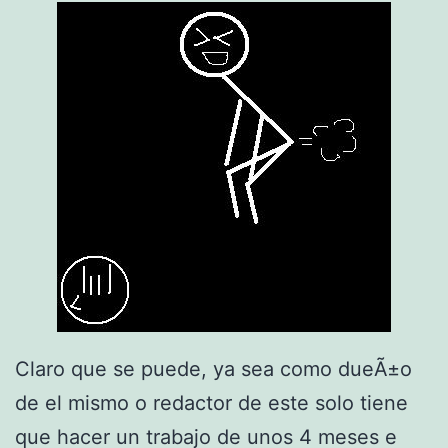
e
b
i
l
l
e
t
e
s
Claro que se puede, ya sea como dueÃ±o
de el mismo o redactor de este solo tiene
que hacer un trabajo de unos 4 meses e