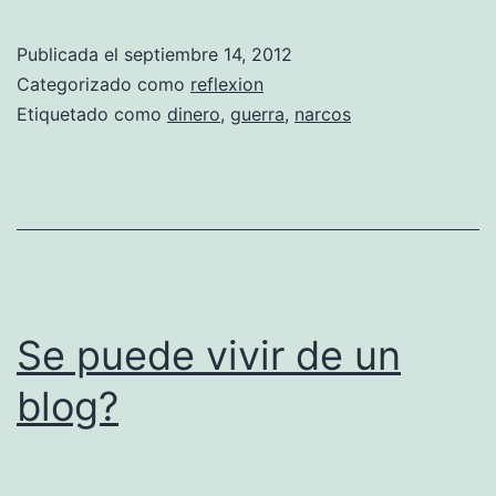
o
d
Publicada el
septiembre 14, 2012
o
Categorizado como
reflexion
e
Etiquetado como
dinero
,
guerra
,
narcos
s
c
u
e
s
t
Se puede vivir de un
i
blog?
o
n
d