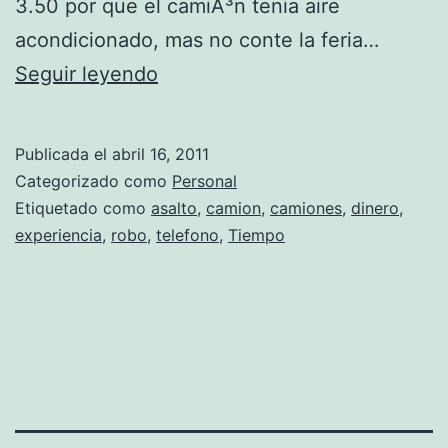
3.50 por que el camiÃ³n tenia aire
acondicionado, mas no conte la feria…
A
Seguir leyendo
s
a
Publicada el
abril 16, 2011
l
Categorizado como
Personal
t
Etiquetado como
asalto
,
camion
,
camiones
,
dinero
,
experiencia
,
robo
,
telefono
,
Tiempo
o
e
n
e
l
c
a