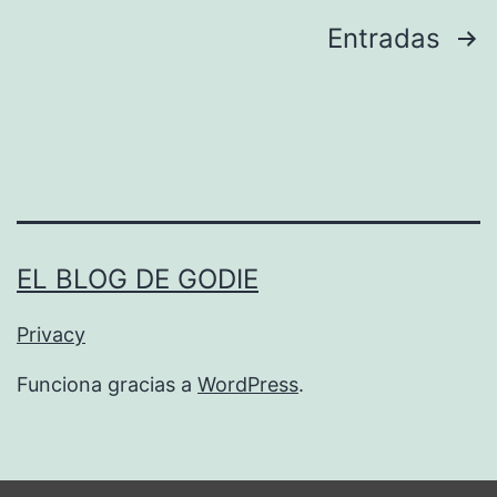
Paginación
Entradas
m
i
de
o
entradas
n
EL BLOG DE GODIE
Privacy
Funciona gracias a
WordPress
.