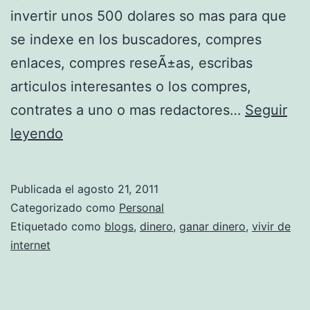
invertir unos 500 dolares so mas para que
se indexe en los buscadores, compres
enlaces, compres reseÃ±as, escribas
articulos interesantes o los compres,
contrates a uno o mas redactores…
Seguir
S
leyendo
e
p
Publicada el
agosto 21, 2011
u
Categorizado como
Personal
e
Etiquetado como
blogs
,
dinero
,
ganar dinero
,
vivir de
internet
d
e
v