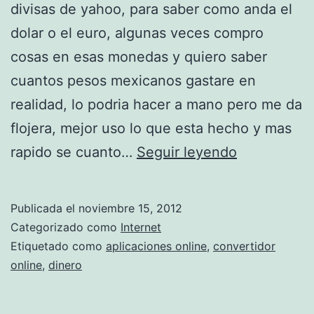
divisas de yahoo, para saber como anda el
dolar o el euro, algunas veces compro
cosas en esas monedas y quiero saber
cuantos pesos mexicanos gastare en
realidad, lo podria hacer a mano pero me da
flojera, mejor uso lo que esta hecho y mas
c
rapido se cuanto…
Seguir leyendo
o
n
Publicada el
noviembre 15, 2012
v
Categorizado como
Internet
e
Etiquetado como
aplicaciones online
,
convertidor
online
,
dinero
r
t