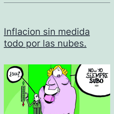
i
v
i
Inflacion sin medida
r
d
todo por las nubes.
e
u
n
b
l
o
g
?