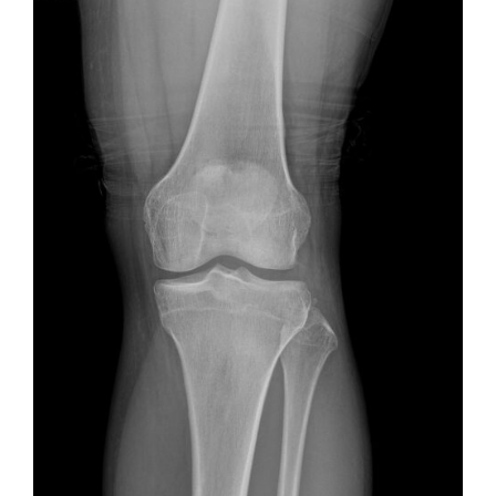
R
O
M
I
A
L
Q
U
É
P
O
D
R