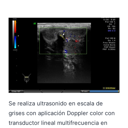
C
S
H
E
O
A
C
O
N
C
O
L
A
P
Se realiza ultrasonido en escala de
S
grises con aplicación Doppler color con
O
transductor lineal multifrecuencia en
D