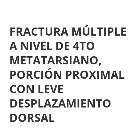
E
A
D
M
A
FRACTURA MÚLTIPLE
E
D
N
A NIVEL DE 4TO
P
T
E
METATARSIANO,
E
Y
PORCIÓN PROXIMAL
A
R
E
CON LEVE
O
X
N
DESPLAZAMIENTO
P
I
DORSAL
E
E
N
S