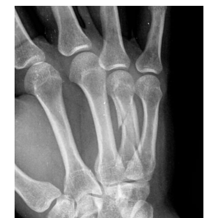
A
S
D
E
A
T
E
L
E
C
T
A
S