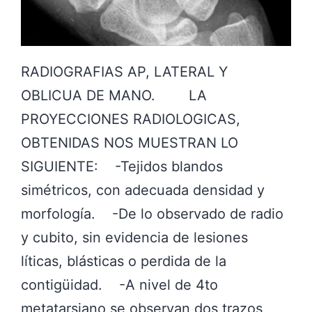
I
A
S
RADIOGRAFIAS AP, LATERAL Y
,
OBLICUA DE MANO. LA
C
PROYECCIONES RADIOLOGICAS,
O
OBTENIDAS NOS MUESTRAN LO
N
SIGUIENTE: -Tejidos blandos
P
simétricos, con adecuada densidad y
R
morfología. -De lo observado de radio
E
y cubito, sin evidencia de lesiones
S
líticas, blásticas o perdida de la
E
contigüidad. -A nivel de 4to
N
metatarsiano se observan dos trazos