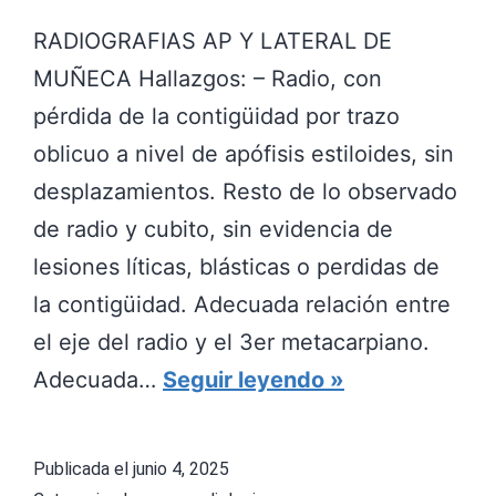
O
RADIOGRAFIAS AP Y LATERAL DE
S
MUÑECA Hallazgos: – Radio, con
T
pérdida de la contigüidad por trazo
E
oblicuo a nivel de apófisis estiloides, sin
O
desplazamientos. Resto de lo observado
F
de radio y cubito, sin evidencia de
I
lesiones líticas, blásticas o perdidas de
T
la contigüidad. Adecuada relación entre
O
el eje del radio y el 3er metacarpiano.
S
F
Adecuada…
Seguir leyendo
E
R
N
A
Publicada el
junio 4, 2025
I
C