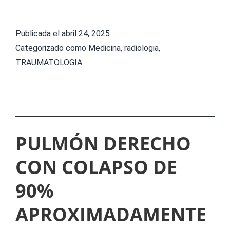
R
S
A
I
Publicada el
abril 24, 2025
G
Categorizado como
Medicina
,
radiologia
,
Ó
M
TRAUMATOLOGIA
N
E
D
N
E
T
T
O
PULMÓN DERECHO
E
S
N
CON COLAPSO DE
U
D
P
90%
Ó
E
N
APROXIMADAMENTE
R
D