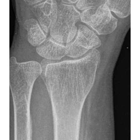
O
R
P
R
E
S
E
N
C
I
A
D
E