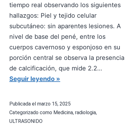
tiempo real observando los siguientes
E
hallazgos: Piel y tejido celular
9
subcutáneo: sin aparentes lesiones. A
0
nivel de base del pené, entre los
%
cuerpos cavernoso y esponjoso en su
A
porción central se observa la presencia
P
de calcificación, que mide 2.2…
R
E
Seguir leyendo
O
N
X
F
Publicada el
marzo 15, 2025
I
E
Categorizado como
Medicina
,
radiologia
,
M
R
ULTRASONIDO
A
M
D