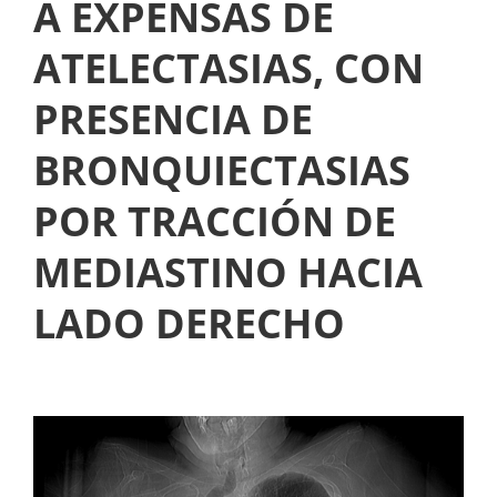
A EXPENSAS DE
I
E
O
ATELECTASIAS, CON
L
R
S
PRESENCIA DE
P
U
BRONQUIECTASIAS
E
P
R
POR TRACCIÓN DE
R
O
A
MEDIASTINO HACIA
N
E
LADO DERECHO
É
S
Q
P
U
I
E
N
P
O