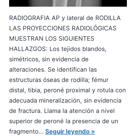
Í
A
RADIOGRAFIA AP y lateral de RODILLA
N
LAS PROYECCIONES RADIOLÓGICAS
O
MUESTRAN LOS SIGUIENTES
C
HALLAZGOS: Los tejidos blandos,
A
simétricos, sin evidencia de
S
alteraciones. Se identifican las
I
estructuras óseas de rodilla; fémur
O
distal, tibia, peroné proximal y rotula con
N
adecuada mineralización, sin evidencia
A
de fractura. Llama la atención a nivel
R
superior de peroné la presencia de un
L
F
fragmento…
Seguir leyendo
E