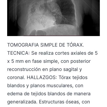
O
S
D
O
R
Í
A
C
TOMOGRAFIA SIMPLE DE TÓRAX.
O
TECNICA: Se realiza cortes axiales de 5
R
x 5 mm en fase simple, con posterior
R
reconstrucción en plano sagital y
E
coronal. HALLAZGOS: Tórax tejidos
S
blandos y planos musculares, con
P
edema de tejidos blandos de manera
O
generalizada. Estructuras óseas, con
N