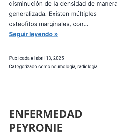
disminución de la densidad de manera
D
generalizada. Existen múltiples
E
osteofitos marginales, con…
R
P
Seguir leyendo
A
U
A
L
Publicada el
abril 13, 2025
V
M
Categorizado como
neumologia
,
radiologia
U
Ó
L
N
S
D
I
E
ENFERMEDAD
Ó
R
N
PEYRONIE
E
Ó