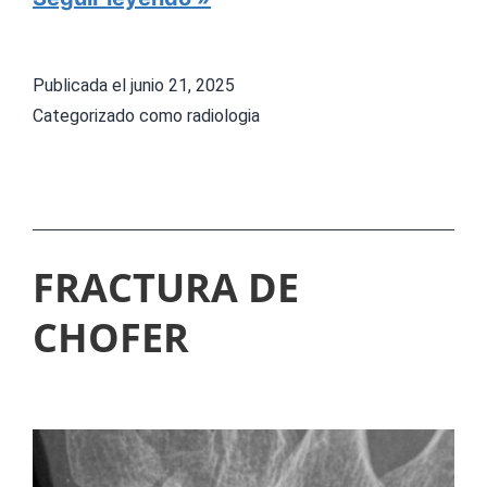
O
M
Publicada el
junio 21, 2025
B
Categorizado como
radiologia
R
O
D
E
FRACTURA DE
R
CHOFER
E
C
H
O
P