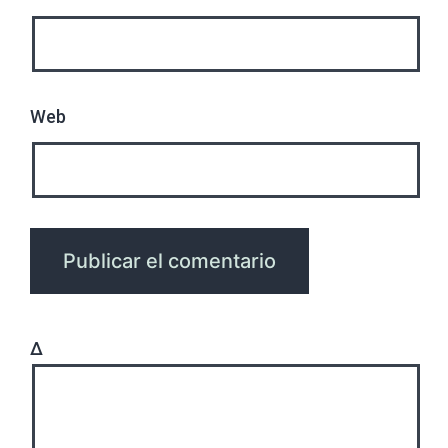
Web
Δ