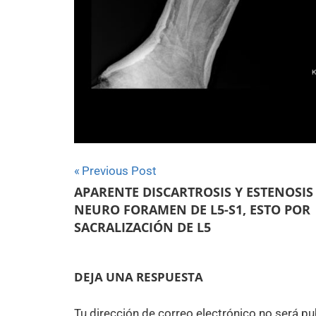
Navegación
Previous Post
APARENTE DISCARTROSIS Y ESTENOSIS
de
NEURO FORAMEN DE L5-S1, ESTO POR
entradas
SACRALIZACIÓN DE L5
DEJA UNA RESPUESTA
Tu dirección de correo electrónico no será pu