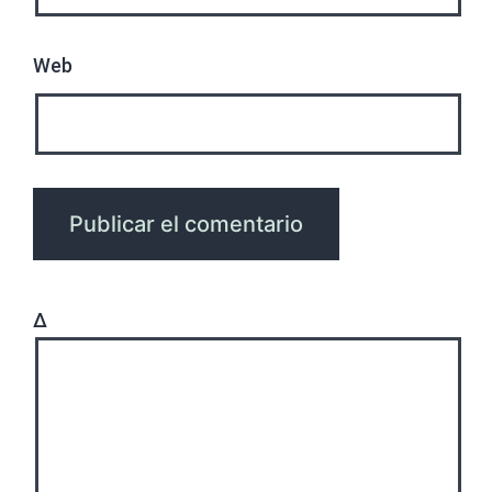
Web
Δ