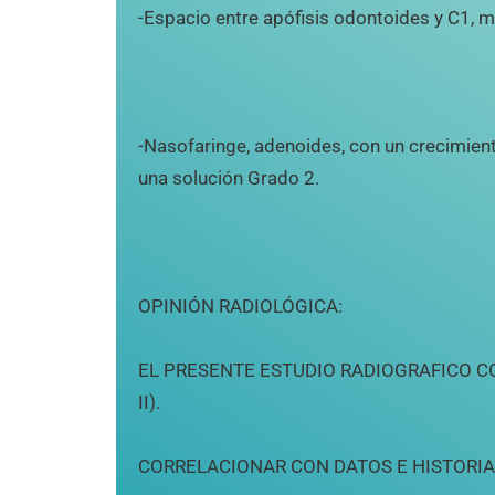
-Espacio entre apófisis odontoides y C1, 
-Nasofaringe, adenoides, con un crecimie
una solución Grado 2.
OPINIÓN RADIOLÓGICA:
EL PRESENTE ESTUDIO RADIOGRAFICO 
II).
CORRELACIONAR CON DATOS E HISTORIA 