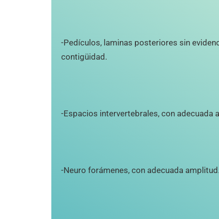
-Pedículos, laminas posteriores sin evidenci
contigüidad.
-Espacios intervertebrales, con adecuada 
-Neuro forámenes, con adecuada amplitud