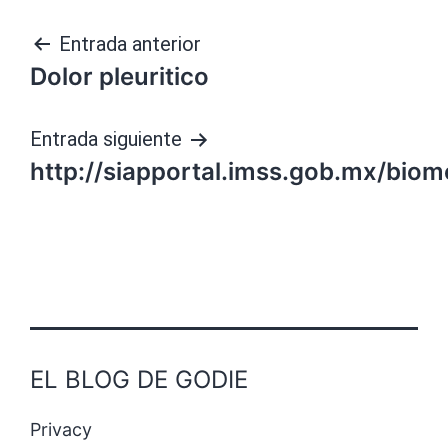
Navegación
Entrada anterior
Dolor pleuritico
de
entradas
Entrada siguiente
http://siapportal.imss.gob.mx/bi
EL BLOG DE GODIE
Privacy