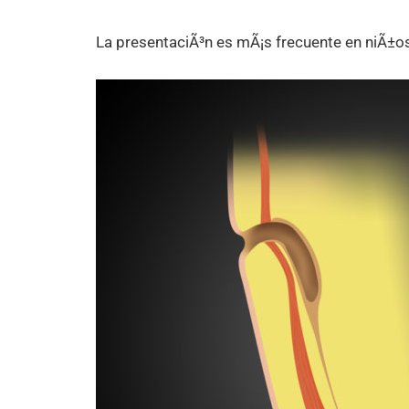
La presentaciÃ³n es mÃ¡s frecuente en niÃ±os 