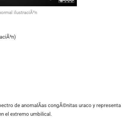
normal ilustraciÃ³n
aciÃ³n)
pectro de anomalÃ­as congÃ©nitas uraco y representa
n el extremo umbilical.