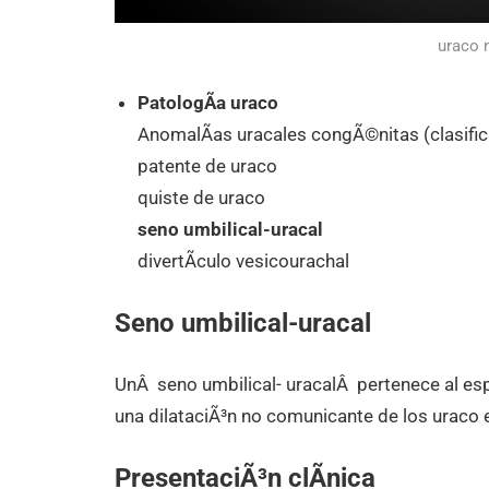
uraco 
PatologÃ­a uraco
AnomalÃ­as uracales congÃ©nitas (clasific
patente de uraco
quiste de uraco
seno umbilical-uracal
divertÃ­culo vesicourachal
Seno umbilical-uracal
UnÂ seno umbilical- uracalÂ pertenece al es
una dilataciÃ³n no comunicante de los uraco e
PresentaciÃ³n clÃ­nica