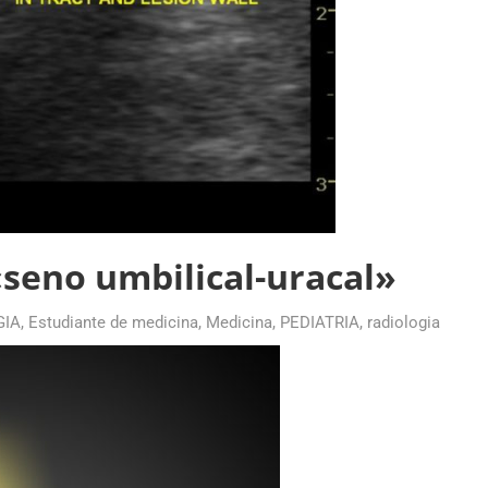
«seno umbilical-uracal»
GIA
,
Estudiante de medicina
,
Medicina
,
PEDIATRIA
,
radiologia