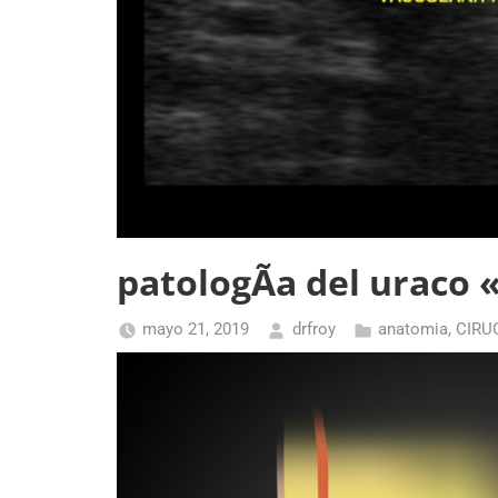
patologÃ­a del uraco 
mayo 21, 2019
drfroy
anatomia
,
CIRU