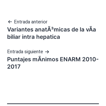
Navegación
Entrada anterior
Variantes anatÃ³micas de la vÃ­a
de
biliar intra hepatica
entradas
Entrada siguiente
Puntajes mÃ­nimos ENARM 2010-
2017