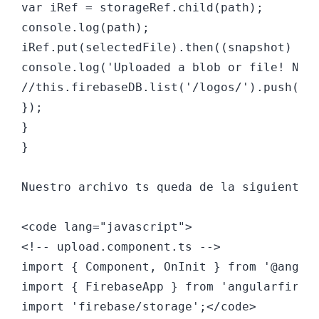
var iRef = storageRef.child(path);

console.log(path);

iRef.put(selectedFile).then((snapshot) =&g
console.log('Uploaded a blob or file! Now 
//this.firebaseDB.list('/logos/').push({pa
});

}

}

Nuestro archivo ts queda de la siguiente f
<code lang="javascript">

<!-- upload.component.ts -->

import { Component, OnInit } from '@angula
import { FirebaseApp } from 'angularfire2'
import 'firebase/storage';</code>
