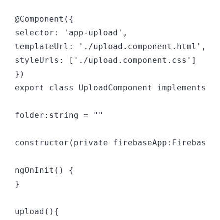
@Component({

selector: 'app-upload',

templateUrl: './upload.component.html',

styleUrls: ['./upload.component.css']

})

export class UploadComponent implements On
folder:string = ""

constructor(private firebaseApp:FirebaseAp
ngOnInit() {

}

upload(){
