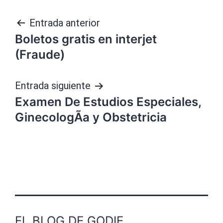
Navegación
Entrada anterior
Boletos gratis en interjet
de
(Fraude)
entradas
Entrada siguiente
Examen De Estudios Especiales,
GinecologÃ­a y Obstetricia
EL BLOG DE GODIE