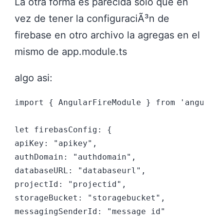
La otra forma es parecida solo que en
vez de tener la configuraciÃ³n de
firebase en otro archivo la agregas en el
mismo de app.module.ts
algo asi:
import { AngularFireModule } from 'angular
let firebasConfig: {

apiKey: "apikey",

authDomain: "authdomain",

databaseURL: "databaseurl",

projectId: "projectid",

storageBucket: "storagebucket",

messagingSenderId: "message id"
