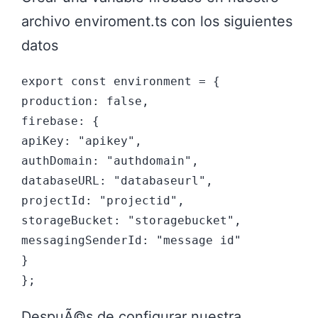
archivo enviroment.ts con los siguientes
datos
export const environment = {

production: false,

firebase: {

apiKey: "apikey",

authDomain: "authdomain",

databaseURL: "databaseurl",

projectId: "projectid",

storageBucket: "storagebucket",

messagingSenderId: "message id"

}

DespuÃ©s de configurar nuestra