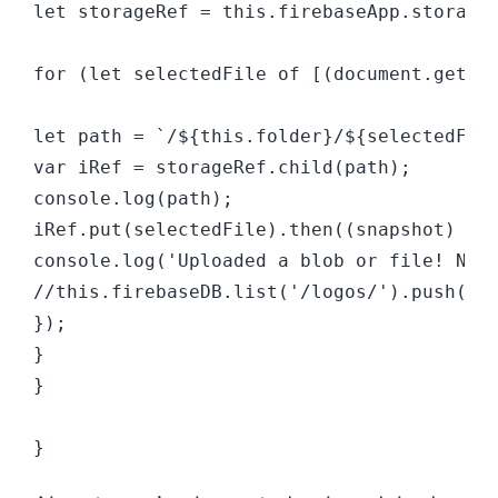
let storageRef = this.firebaseApp.storage(
for (let selectedFile of [(document.getEle
let path = `/${this.folder}/${selectedFile
var iRef = storageRef.child(path);

console.log(path);

iRef.put(selectedFile).then((snapshot) =&g
console.log('Uploaded a blob or file! Now 
//this.firebaseDB.list('/logos/').push({pa
});

}

}
