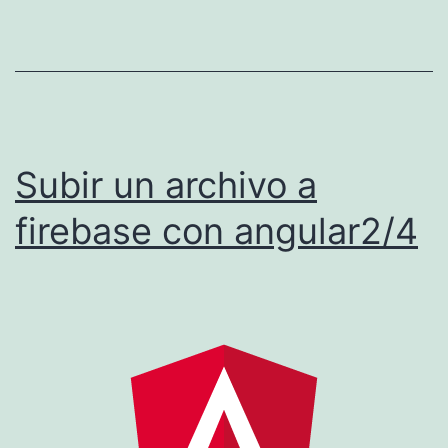
l
e
s
d
e
Subir un archivo a
A
m
firebase con angular2/4
b
i
e
n
t
e