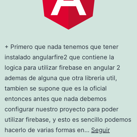
e
n
A
n
g
+ Primero que nada tenemos que tener
u
instalado angularfire2 que contiene la
l
logica para utilizar firebase en angular 2
a
ademas de alguna que otra libreria util,
r
tambien se supone que es la oficial
2
entonces antes que nada debemos
+
configurar nuestro proyecto para poder
utilizar firebase, y esto es sencillo podemos
hacerlo de varias formas en…
Seguir