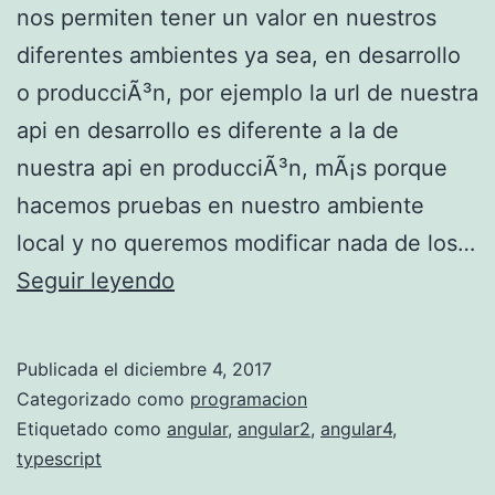
nos permiten tener un valor en nuestros
diferentes ambientes ya sea, en desarrollo
o producciÃ³n, por ejemplo la url de nuestra
api en desarrollo es diferente a la de
nuestra api en producciÃ³n, mÃ¡s porque
hacemos pruebas en nuestro ambiente
local y no queremos modificar nada de los…
V
Seguir leyendo
a
r
Publicada el
diciembre 4, 2017
i
Categorizado como
programacion
a
Etiquetado como
angular
,
angular2
,
angular4
,
typescript
b