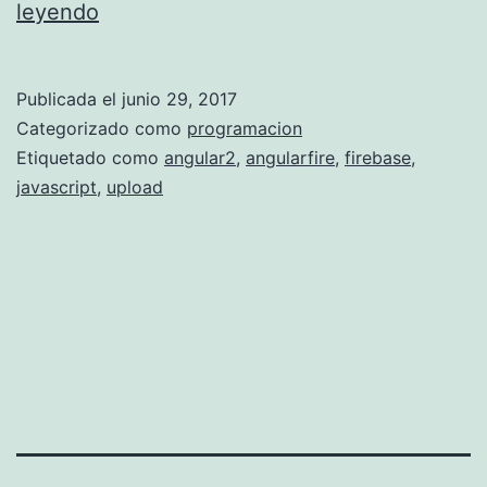
S
leyendo
u
b
Publicada el
junio 29, 2017
i
Categorizado como
programacion
r
Etiquetado como
angular2
,
angularfire
,
firebase
,
javascript
,
upload
u
n
a
r
c
h
i
v