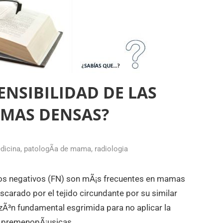
ENSIBILIDAD DE LAS
MAS DENSAS?
dicina
,
patologÃ­a de mama
,
radiologia
os negativos (FN) son mÃ¡s frecuentes en mamas
carado por el tejido circundante por su similar
azÃ³n fundamental esgrimida para no aplicar la
s premenopÃ¡usicas.