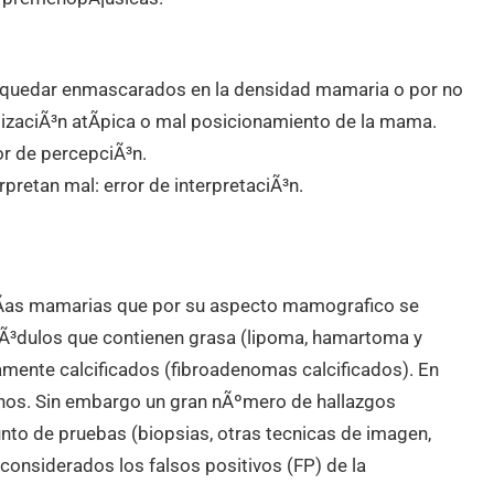
r quedar enmascarados en la densidad mamaria o por no
izaciÃ³n atÃ­pica o mal posicionamiento de la mama.
or de percepciÃ³n.
pretan mal: error de interpretaciÃ³n.
Ã­as mamarias que por su aspecto mamografico se
Ã³dulos que contienen grasa (lipoma, hamartoma y
mente calcificados (fibroadenomas calcificados). En
nos. Sin embargo un gran nÃºmero de hallazgos
unto de pruebas (biopsias, otras tecnicas de imagen,
 considerados los falsos positivos (FP) de la