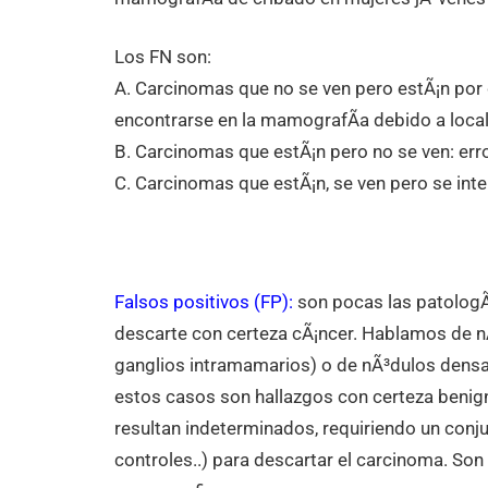
Los FN son:
A. Carcinomas que no se ven pero estÃ¡n po
encontrarse en la mamografÃ­a debido a local
B. Carcinomas que estÃ¡n pero no se ven: err
C. Carcinomas que estÃ¡n, se ven pero se inter
Falsos positivos (FP):
son pocas las patolog
descarte con certeza cÃ¡ncer. Hablamos de n
ganglios intramamarios) o de nÃ³dulos densa
estos casos son hallazgos con certeza benig
resultan indeterminados, requiriendo un conj
controles..) para descartar el carcinoma. Son