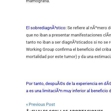
mamografia.
El sobrediagnÃ³stico:
Se refiere al nÃºmero 
que no iban a presentar manifestaciones clÃ­ni
tanto no iban a ser diagnÃ³sticados si no se 
Working Group confirma el beneficio del cri
mortalidad por este tumor) y da una estimac
Por tanto, despuÃ©s de la experiencia en dÃ
a es una limitaciÃ³n muy inferior al beneficio
Navegación
Previous Post