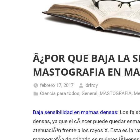
Â¿POR QUE BAJA LA S
MASTOGRAFIA EN MA
febrero 17, 2017
drfroy
Ciencia para todos
,
General
,
MASTOGRAFIA
,
Me
Baja sensibilidad en mamas densas:
Los fals
densas, ya que el cÃ¡ncer puede quedar enmas
atenuaciÃ³n frente a los rayos X. Esta es la r
mamografÃ­a de cribado en mujeres jÃ³vene