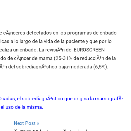
de cÃ¡nceres detectados en los programas de cribado
cas a lo largo de la vida de la paciente y que por lo
realiza un cribado. La revisiÃ³n del EUROSCREEN
bado de cÃ¡ncer de mama (25-31% de reducciÃ³n de la
iÃ³n del sobrediagnÃ³stico baja-moderada (6,5%).
©cadas, el sobrediagnÃ³stico que origina la mamografÃ­
 del uso de la misma.
Next Post