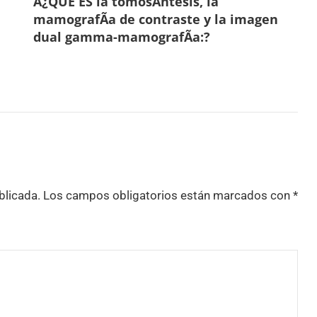
Â¿QUE ES la tomosÃ­ntesis, la
mamografÃ­a de contraste y la imagen
dual gamma-mamografÃ­a:?
blicada.
Los campos obligatorios están marcados con
*