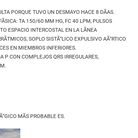
ULTA PORQUE TUVO UN DESMAYO HACE 8 DÃAS.
ÃSICA: TA 150/60 MM HG, FC 40 LPM, PULSOS
NTO ESPACIO INTERCOSTAL EN LA LÃNEA
RÃTMICOS, SOPLO SISTÃ“LICO EXPULSIVO AÃ“RTICO
ICES EN MIEMBROS INFERIORES.
A P CON COMPLEJOS QRS IRREGULARES,
M.
Ã“GICO MÃS PROBABLE ES.