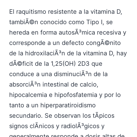
El raquitismo resistente a la vitamina D,
tambiÃ©n conocido como Tipo I, se
hereda en forma autosÃ³mica recesiva y
corresponde a un defecto congÃ©nito
de la hidroxilaciÃ³n de la vitamina D, hay
dÃ©ficit de la 1,25(OH) 2D3 que
conduce a una disminuciÃ³n de la
absorciÃ³n intestinal de calcio,
hipocalcemia e hipofosfatemia y por lo
tanto a un hiperparatiroidismo
secundario. Se observan los tÃ­picos
signos clÃ­nicos y radiolÃ³gicos y
generalmente responde a dosis altas de