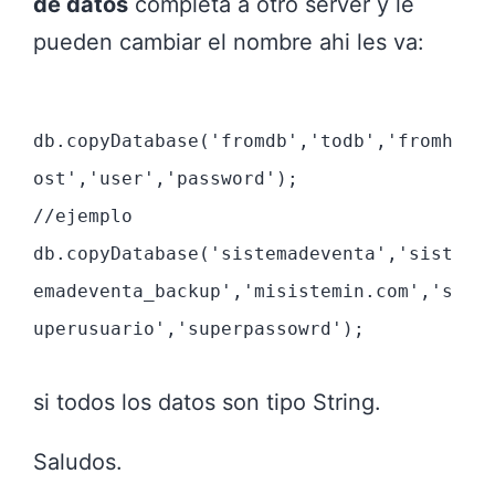
de datos
completa a otro server y le
pueden cambiar el nombre ahi les va:
db.copyDatabase('fromdb','todb','fromh
ost','user','password');
//ejemplo
db.copyDatabase('sistemadeventa','sist
emadeventa_backup','misistemin.com','s
uperusuario','superpassowrd');
si todos los datos son tipo String.
Saludos.