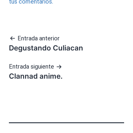
tus comentarios.
Navegación
Entrada anterior
Degustando Culiacan
de
entradas
Entrada siguiente
Clannad anime.