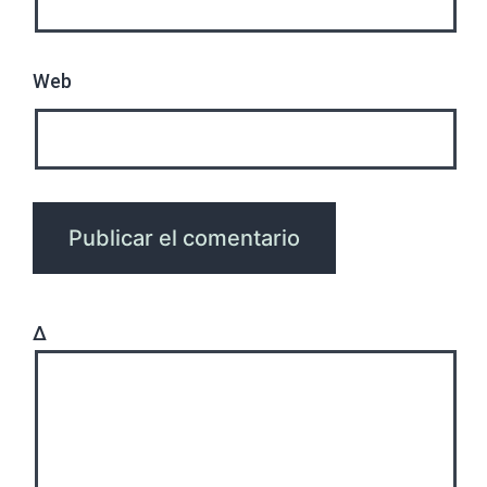
Web
Δ