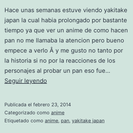
Hace unas semanas estuve viendo yakitake
japan la cual habia prolongado por bastante
tiempo ya que ver un anime de como hacen
pan no me llamaba la atencion pero bueno
empece a verlo Â y me gusto no tanto por
la historia si no por la reacciones de los
personajes al probar un pan eso fue…
Y
Seguir leyendo
a
k
Publicada el
febrero 23, 2014
i
Categorizado como
anime
t
Etiquetado como
anime
,
pan
,
yakitake japan
a