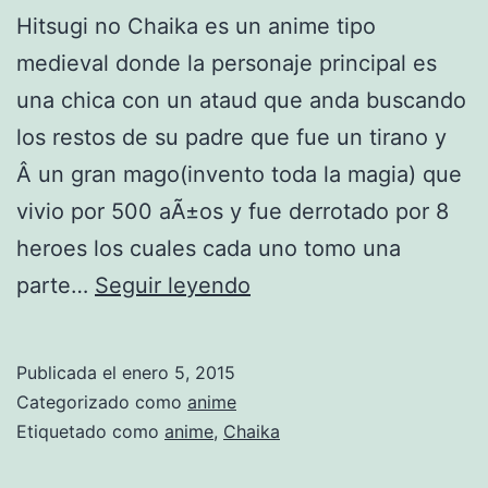
Hitsugi no Chaika es un anime tipo
medieval donde la personaje principal es
una chica con un ataud que anda buscando
los restos de su padre que fue un tirano y
Â un gran mago(invento toda la magia) que
vivio por 500 aÃ±os y fue derrotado por 8
heroes los cuales cada uno tomo una
H
parte…
Seguir leyendo
i
t
Publicada el
enero 5, 2015
s
Categorizado como
anime
u
Etiquetado como
anime
,
Chaika
g