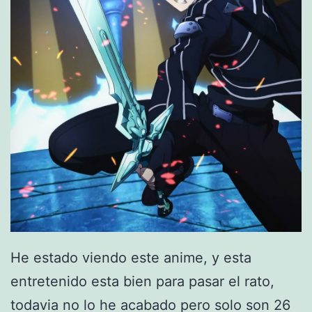
R
e
c
o
m
e
n
d
a
d
o
He estado viendo este anime, y esta
)
entretenido esta bien para pasar el rato,
todavia no lo he acabado pero solo son 26