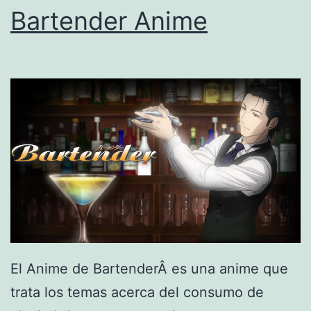
l
Bartender Anime
i
n
e
El Anime de BartenderÂ es una anime que
trata los temas acerca del consumo de