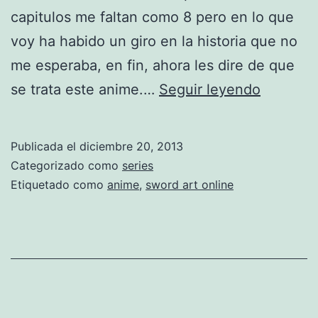
capitulos me faltan como 8 pero en lo que
voy ha habido un giro en la historia que no
me esperaba, en fin, ahora les dire de que
S
se trata este anime.…
Seguir leyendo
w
o
Publicada el
diciembre 20, 2013
r
Categorizado como
series
d
Etiquetado como
anime
,
sword art online
a
r
t
o
n