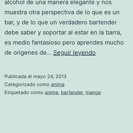
alcohol de una manera elegante y nos
muestra otra perspectiva de lo que es un
bar, y de lo que un verdadero bartender
debe saber y soportar al estar en la barra,
es medio fantasioso pero aprendes mucho
B
de origenes de…
Seguir leyendo
a
r
Publicada el
mayo 24, 2013
t
Categorizado como
anime
e
Etiquetado como
anime
,
bartender
,
manga
n
d
e