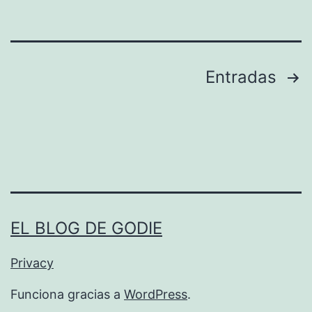
r
A
n
i
Paginación
Entradas
m
de
e
entradas
EL BLOG DE GODIE
Privacy
Funciona gracias a
WordPress
.