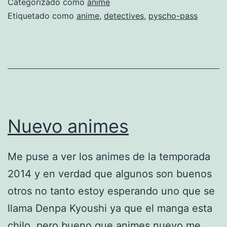
Categorizado como
anime
h
Etiquetado como
anime
,
detectives
,
pyscho-pass
o
-
P
a
s
s
Nuevo animes
Me puse a ver los animes de la temporada
2014 y en verdad que algunos son buenos
otros no tanto estoy esperando uno que se
llama Denpa Kyoushi ya que el manga esta
chilo, pero bueno que animes nuevo me