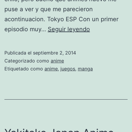
puse a ver y que me parecieron
acontinuacion. Tokyo ESP Con un primer
N
episodio muy…
Seguir leyendo
u
e
Publicada el
septiembre 2, 2014
v
Categorizado como
anime
o
Etiquetado como
anime
,
juegos
,
manga
a
n
i
m
e
s