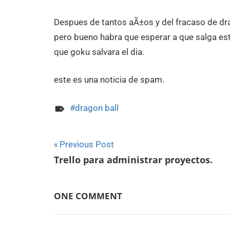
Despues de tantos aÃ±os y del fracaso de drag
pero bueno habra que esperar a que salga es
que goku salvara el dia.
este es una noticia de spam.
dragon ball
Navegación
Previous Post
Trello para administrar proyectos.
de
entradas
ONE COMMENT