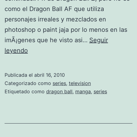
como el Dragon Ball AF que utiliza
personajes irreales y mezclados en
photoshop o paint jaja por lo menos en las
imÃ¡genes que he visto asi…
Seguir
D
leyendo
r
a
Publicada el
abril 16, 2010
g
Categorizado como
series
,
television
o
Etiquetado como
dragon ball
,
manga
,
series
n
b
a
l