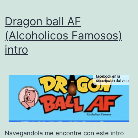
l
m
Dragon ball AF
u
(Alcoholicos Famosos)
l
intro
t
i
v
e
r
s
e
Navegandola me encontre con este intro