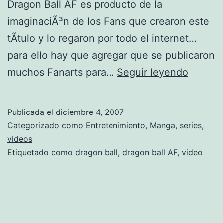
Dragon Ball AF es producto de la
imaginaciÃ³n de los Fans que crearon este
tÃ­tulo y lo regaron por todo el internet…
para ello hay que agregar que se publicaron
D
muchos Fanarts para…
Seguir leyendo
r
a
Publicada el
diciembre 4, 2007
g
Categorizado como
Entretenimiento
,
Manga
,
series
,
o
videos
Etiquetado como
dragon ball
,
dragon ball AF
,
video
n
B
a
l