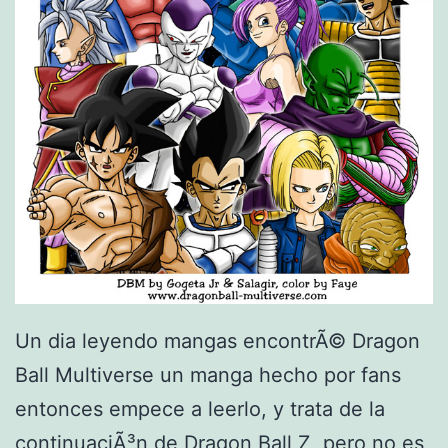
s
Un dia leyendo mangas encontrÃ© Dragon
Ball Multiverse un manga hecho por fans
entonces empece a leerlo, y trata de la
continuaciÃ³n de Dragon Ball Z, pero no es