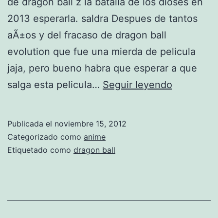
de dragon ball z la batalla de los dioses en
2013 esperarla. saldra Despues de tantos
aÃ±os y del fracaso de dragon ball
evolution que fue una mierda de pelicula
jaja, pero bueno habra que esperar a que
D
salga esta pelicula…
Seguir leyendo
r
a
Publicada el
noviembre 15, 2012
g
Categorizado como
anime
o
Etiquetado como
dragon ball
n
B
a
l