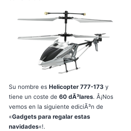
Su nombre es
Helicopter 777-173
y
tiene un coste de
60 dÃ³lares
. Â¡Nos
vemos en la siguiente ediciÃ³n de
«
Gadgets para regalar estas
navidades
«!.