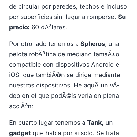
de circular por paredes, techos e incluso
por superficies sin llegar a romperse.
Su
precio:
60 dÃ³lares.
Por otro lado tenemos a
Spheros,
una
pelota robÃ³tica de mediano tamaÃ±o
compatible con dispositivos Android e
iOS, que tambiÃ©n se dirige mediante
nuestros dispositivos. He aquÃ­ un vÃ­
deo en el que podÃ©is verla en plena
acciÃ³n:
En cuarto lugar tenemos a
Tank
, un
gadget
que habla por si solo. Se trata