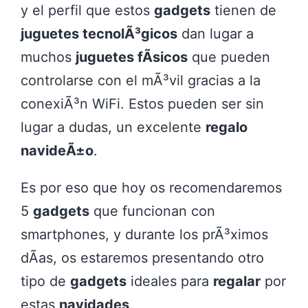
y el perfil que estos
gadgets
tienen de
juguetes tecnolÃ³gicos
dan lugar a
muchos
juguetes fÃ­sicos
que pueden
controlarse con el mÃ³vil gracias a la
conexiÃ³n WiFi. Estos pueden ser sin
lugar a dudas, un excelente
regalo
navideÃ±o
.
Es por eso que hoy os recomendaremos
5
gadgets
que funcionan con
smartphones, y durante los prÃ³ximos
dÃ­as, os estaremos presentando otro
tipo de
gadgets
ideales para
regalar
por
estas
navidades
.