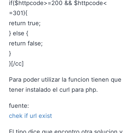
if($httpcode>=200 && $httpcode<
=301){
return true;
} else {
return false;
}
}[/cc]
Para poder utilizar la funcion tienen que
tener instalado el curl para php.
fuente:
chek if url exist
El tipo dice que encontro otra solucion y