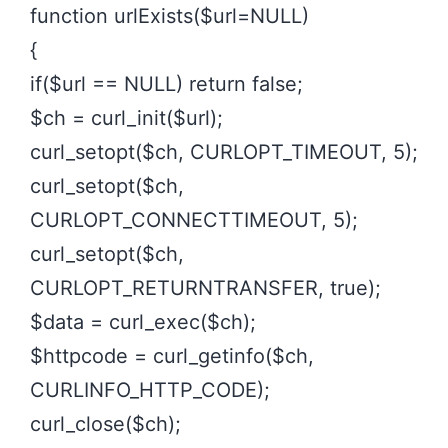
function urlExists($url=NULL)
{
if($url == NULL) return false;
$ch = curl_init($url);
curl_setopt($ch, CURLOPT_TIMEOUT, 5);
curl_setopt($ch,
CURLOPT_CONNECTTIMEOUT, 5);
curl_setopt($ch,
CURLOPT_RETURNTRANSFER, true);
$data = curl_exec($ch);
$httpcode = curl_getinfo($ch,
CURLINFO_HTTP_CODE);
curl_close($ch);